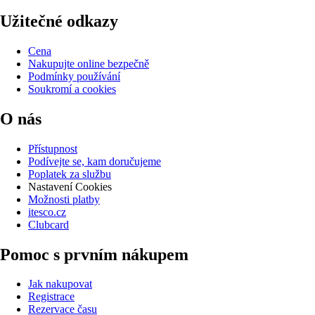
Užitečné odkazy
Cena
Nakupujte online bezpečně
Podmínky používání
Soukromí a cookies
O nás
Přístupnost
Podívejte se, kam doručujeme
Poplatek za službu
Nastavení Cookies
Možnosti platby
itesco.cz
Clubcard
Pomoc s prvním nákupem
Jak nakupovat
Registrace
Rezervace času