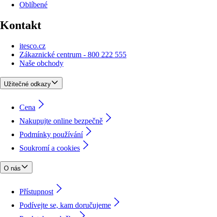
Oblíbené
Kontakt
itesco.cz
Zákaznické centrum - 800 222 555
Naše obchody
Užitečné odkazy
Cena
Nakupujte online bezpečně
Podmínky používání
Soukromí a cookies
O nás
Přístupnost
Podívejte se, kam doručujeme