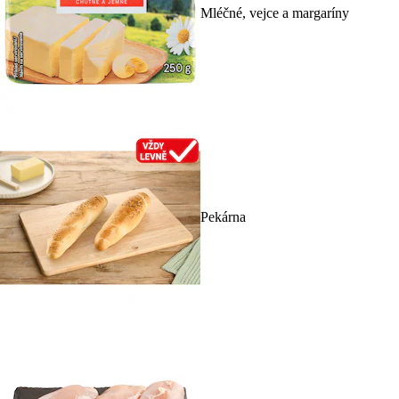
Mléčné, vejce a margaríny
Pekárna