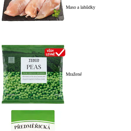
Maso a lahůdky
Mražené