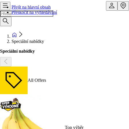
Přejít na hlavní obsah
Přeskočit na vyhledávání
Speciální nabídky
Speciální nabídky
All Offers
Top výběr