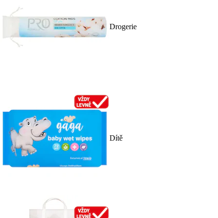
Drogerie
Dítě