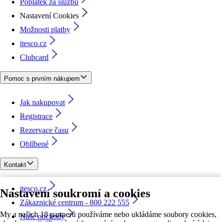
Poplatek za službu
Nastavení Cookies
Možnosti platby
itesco.cz
Clubcard
Pomoc s prvním nákupem
Jak nakupovat
Registrace
Rezervace času
Oblíbené
Kontakt
itesco.cz
Nastavení soukromí a cookies
Zákaznické centrum - 800 222 555
My a našich 18 partnerů používáme nebo ukládáme soubory cookies,
Naše obchody