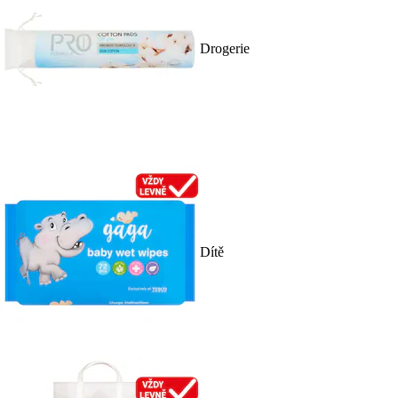
Drogerie
Dítě