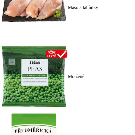
Maso a lahůdky
Mražené