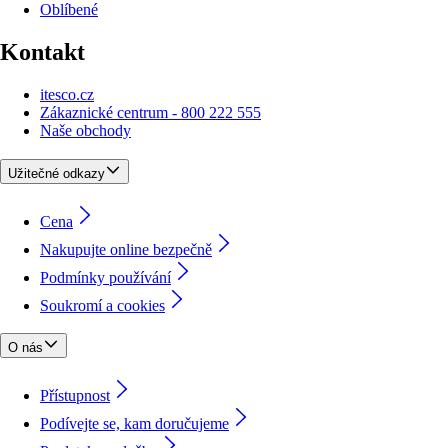
Oblíbené
Kontakt
itesco.cz
Zákaznické centrum - 800 222 555
Naše obchody
Užitečné odkazy
Cena
Nakupujte online bezpečně
Podmínky používání
Soukromí a cookies
O nás
Přístupnost
Podívejte se, kam doručujeme