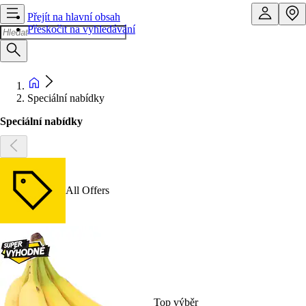
Přejít na hlavní obsah
Přeskočit na vyhledávání
Speciální nabídky
Speciální nabídky
All Offers
Top výběr