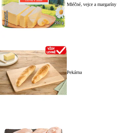
Mléčné, vejce a margaríny
Pekárna