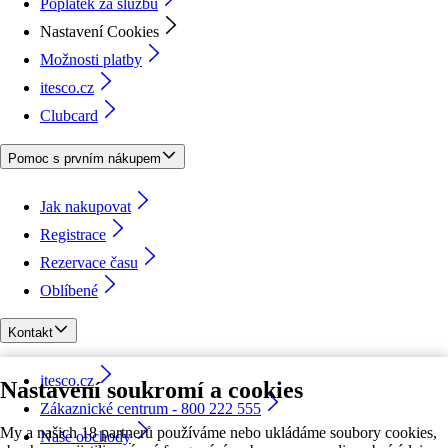
Poplatek za službu
Nastavení Cookies
Možnosti platby
itesco.cz
Clubcard
Pomoc s prvním nákupem
Jak nakupovat
Registrace
Rezervace času
Oblíbené
Kontakt
itesco.cz
Nastavení soukromí a cookies
Zákaznické centrum - 800 222 555
My a našich 18 partnerů používáme nebo ukládáme soubory cookies,
Naše obchody