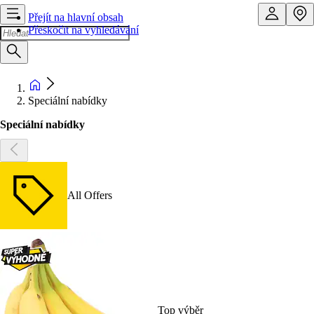
Přejít na hlavní obsah
Přeskočit na vyhledávání
Speciální nabídky
Speciální nabídky
All Offers
Top výběr