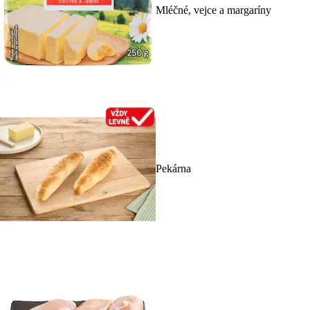
Mléčné, vejce a margaríny
Pekárna