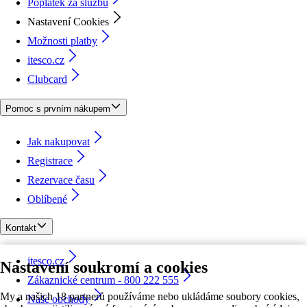
Poplatek za službu
Nastavení Cookies
Možnosti platby
itesco.cz
Clubcard
Pomoc s prvním nákupem
Jak nakupovat
Registrace
Rezervace času
Oblíbené
Kontakt
itesco.cz
Nastavení soukromí a cookies
Zákaznické centrum - 800 222 555
My a našich 18 partnerů používáme nebo ukládáme soubory cookies,
Naše obchody