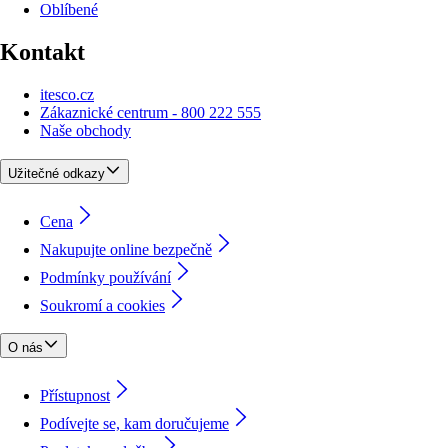
Oblíbené
Kontakt
itesco.cz
Zákaznické centrum - 800 222 555
Naše obchody
Užitečné odkazy
Cena
Nakupujte online bezpečně
Podmínky používání
Soukromí a cookies
O nás
Přístupnost
Podívejte se, kam doručujeme