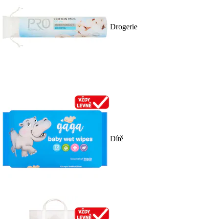
Drogerie
Dítě