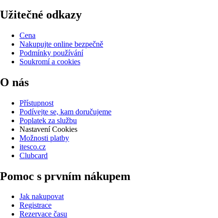
Užitečné odkazy
Cena
Nakupujte online bezpečně
Podmínky používání
Soukromí a cookies
O nás
Přístupnost
Podívejte se, kam doručujeme
Poplatek za službu
Nastavení Cookies
Možnosti platby
itesco.cz
Clubcard
Pomoc s prvním nákupem
Jak nakupovat
Registrace
Rezervace času