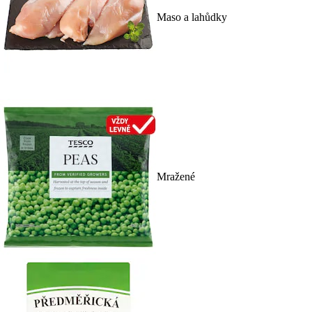
Maso a lahůdky
Mražené