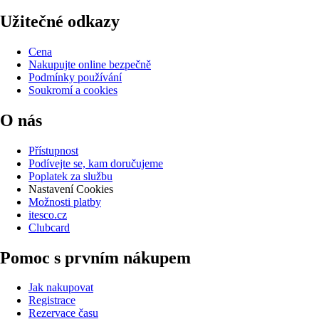
Užitečné odkazy
Cena
Nakupujte online bezpečně
Podmínky používání
Soukromí a cookies
O nás
Přístupnost
Podívejte se, kam doručujeme
Poplatek za službu
Nastavení Cookies
Možnosti platby
itesco.cz
Clubcard
Pomoc s prvním nákupem
Jak nakupovat
Registrace
Rezervace času