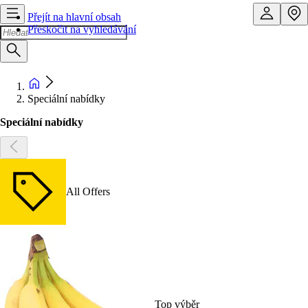
Přejít na hlavní obsah
Přeskočit na vyhledávání
Speciální nabídky
Speciální nabídky
All Offers
Top výběr