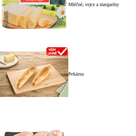
Mléčné, vejce a margaríny
Pekárna