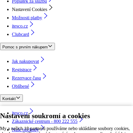
Poplatek za službu
Nastavení Cookies
Možnosti platby
itesco.cz
Clubcard
Pomoc s prvním nákupem
Jak nakupovat
Registrace
Rezervace času
Oblíbené
Kontakt
itesco.cz
Nastavení soukromí a cookies
Zákaznické centrum - 800 222 555
My a našich 18 partnerů používáme nebo ukládáme soubory cookies,
Naše obchody