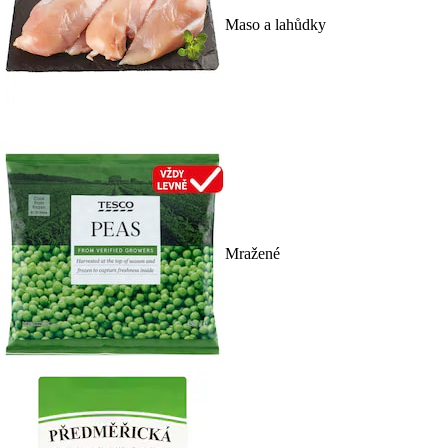
Maso a lahůdky
Mražené