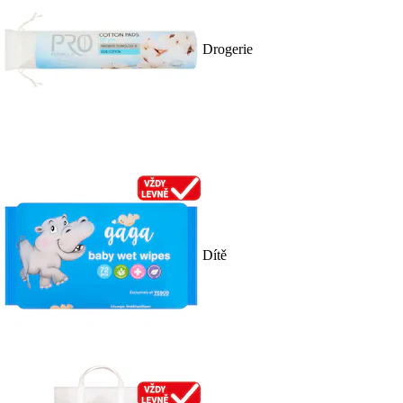
Drogerie
Dítě