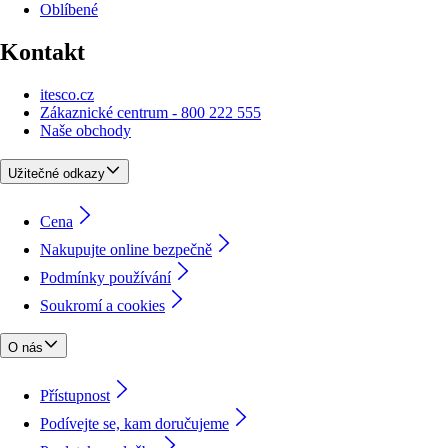
Oblíbené
Kontakt
itesco.cz
Zákaznické centrum - 800 222 555
Naše obchody
Užitečné odkazy
Cena
Nakupujte online bezpečně
Podmínky používání
Soukromí a cookies
O nás
Přístupnost
Podívejte se, kam doručujeme