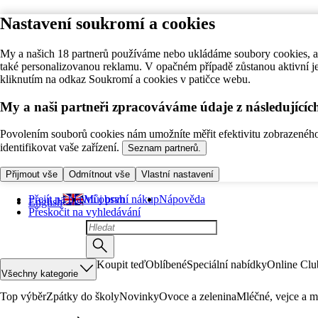
Nastavení soukromí a cookies
My a našich 18 partnerů používáme nebo ukládáme soubory cookies, ab
také personalizovanou reklamu. V opačném případě zůstanou aktivní j
kliknutím na odkaz Soukromí a cookies v patičce webu.
My a naši partneři zpracováváme údaje z následující
Povolením souborů cookies nám umožníte měřit efektivitu zobrazeného o
identifikovat vaše zařízení.
Seznam partnerů.
Přijmout vše
Odmítnout vše
Vlastní nastavení
Přejít na hlavní obsah
Můj první nákup
Nápověda
English
Přeskočit na vyhledávání
Koupit teď
Oblíbené
Speciální nabídky
Online Clu
Všechny kategorie
Top výběr
Zpátky do školy
Novinky
Ovoce a zelenina
Mléčné, vejce a m