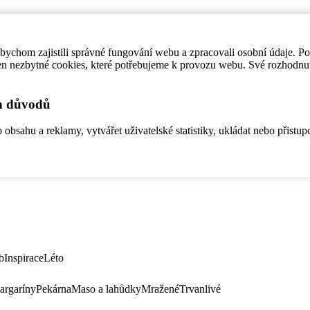
ychom zajistili správné fungování webu a zpracovali osobní údaje. P
en nezbytné cookies, které potřebujeme k provozu webu. Své rozhodnu
ch důvodů
bsahu a reklamy, vytvářet uživatelské statistiky, ukládat nebo přistup
b
Inspirace
Léto
argaríny
Pekárna
Maso a lahůdky
Mražené
Trvanlivé