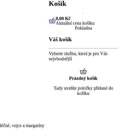
Košík
0,00 Kč
Aktuální cena košíku
0,00 Kč
Aktuální cena košíku
Pokladna
Váš košík
Vyberte službu, která je pro Vás
nejvhodnější
Prázdný košík
Tady uvidíte položky přidané do
košíku
éčné, vejce a margaríny