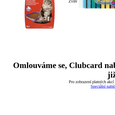
Zvíře
Omlouváme se, Clubcard nabíd
ji
Pro zobrazení platných akcí 
Speciální nabí