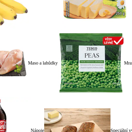
Maso a lahůdky
Mra
Nápoje
Speciální v