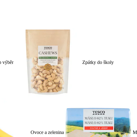
p výběr
Zpátky do školy
Ovoce a zelenina
Ml