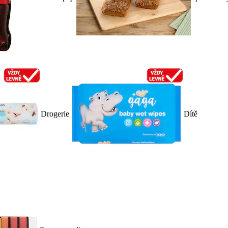
Drogerie
Dítě