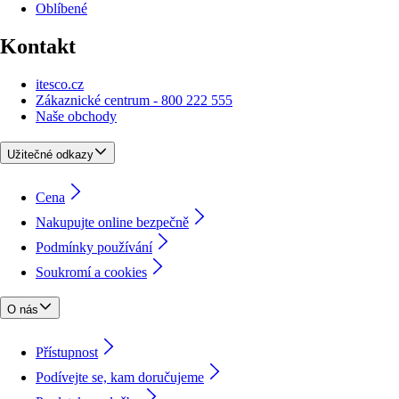
Oblíbené
Kontakt
itesco.cz
Zákaznické centrum - 800 222 555
Naše obchody
Užitečné odkazy
Cena
Nakupujte online bezpečně
Podmínky používání
Soukromí a cookies
O nás
Přístupnost
Podívejte se, kam doručujeme