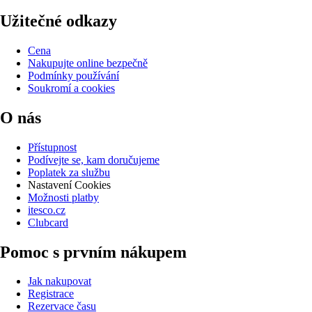
Užitečné odkazy
Cena
Nakupujte online bezpečně
Podmínky používání
Soukromí a cookies
O nás
Přístupnost
Podívejte se, kam doručujeme
Poplatek za službu
Nastavení Cookies
Možnosti platby
itesco.cz
Clubcard
Pomoc s prvním nákupem
Jak nakupovat
Registrace
Rezervace času