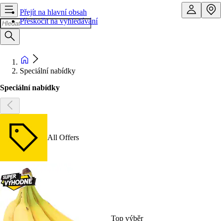
Přejít na hlavní obsah
Přeskočit na vyhledávání
Speciální nabídky
Speciální nabídky
All Offers
Top výběr