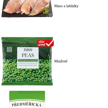
Maso a lahůdky
Mražené