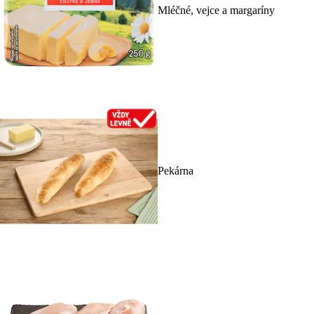
Mléčné, vejce a margaríny
Pekárna