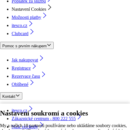
Poplatek za službu
Nastavení Cookies
Možnosti platby
itesco.cz
Clubcard
Pomoc s prvním nákupem
Jak nakupovat
Registrace
Rezervace času
Oblíbené
Kontakt
itesco.cz
Nastavení soukromí a cookies
Zákaznické centrum - 800 222 555
My a našich 18 partnerů používáme nebo ukládáme soubory cookies,
Naše obchody