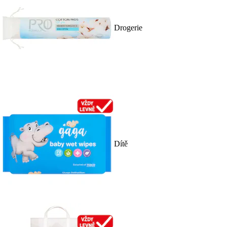
Drogerie
Dítě