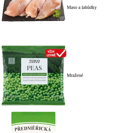
Maso a lahůdky
Mražené