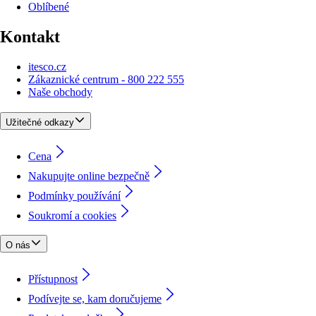
Oblíbené
Kontakt
itesco.cz
Zákaznické centrum - 800 222 555
Naše obchody
Užitečné odkazy
Cena
Nakupujte online bezpečně
Podmínky používání
Soukromí a cookies
O nás
Přístupnost
Podívejte se, kam doručujeme