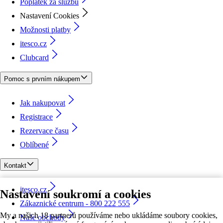
Poplatek za službu
Nastavení Cookies
Možnosti platby
itesco.cz
Clubcard
Pomoc s prvním nákupem
Jak nakupovat
Registrace
Rezervace času
Oblíbené
Kontakt
itesco.cz
Nastavení soukromí a cookies
Zákaznické centrum - 800 222 555
My a našich 18 partnerů používáme nebo ukládáme soubory cookies,
Naše obchody