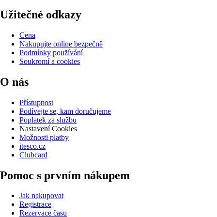
Užitečné odkazy
Cena
Nakupujte online bezpečně
Podmínky používání
Soukromí a cookies
O nás
Přístupnost
Podívejte se, kam doručujeme
Poplatek za službu
Nastavení Cookies
Možnosti platby
itesco.cz
Clubcard
Pomoc s prvním nákupem
Jak nakupovat
Registrace
Rezervace času