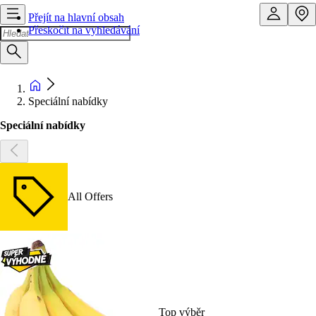
Přejít na hlavní obsah
Přeskočit na vyhledávání
Speciální nabídky
Speciální nabídky
All Offers
Top výběr