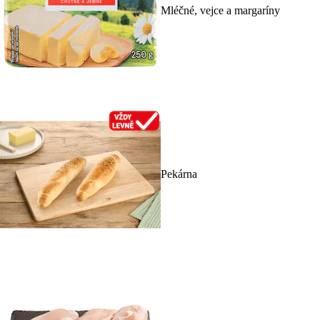
Mléčné, vejce a margaríny
Pekárna