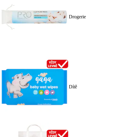
Drogerie
Dítě