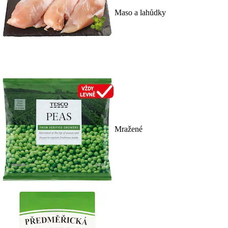
Maso a lahůdky
Mražené