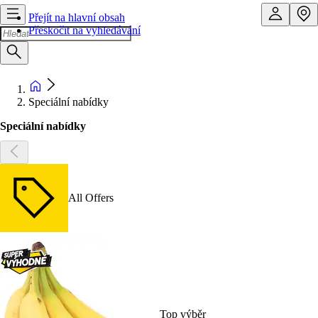
Přejít na hlavní obsah
Přeskočit na vyhledávání
Speciální nabídky
Speciální nabídky
All Offers
Top výběr