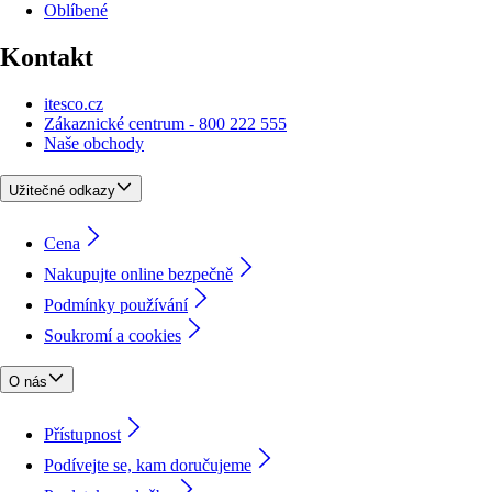
Oblíbené
Kontakt
itesco.cz
Zákaznické centrum - 800 222 555
Naše obchody
Užitečné odkazy
Cena
Nakupujte online bezpečně
Podmínky používání
Soukromí a cookies
O nás
Přístupnost
Podívejte se, kam doručujeme