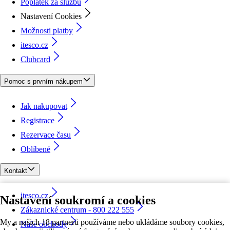
Poplatek za službu
Nastavení Cookies
Možnosti platby
itesco.cz
Clubcard
Pomoc s prvním nákupem
Jak nakupovat
Registrace
Rezervace času
Oblíbené
Kontakt
itesco.cz
Nastavení soukromí a cookies
Zákaznické centrum - 800 222 555
My a našich 18 partnerů používáme nebo ukládáme soubory cookies,
Naše obchody