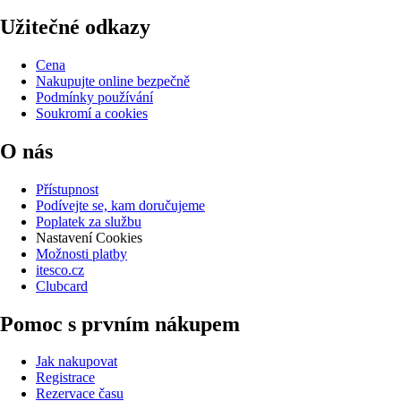
Užitečné odkazy
Cena
Nakupujte online bezpečně
Podmínky používání
Soukromí a cookies
O nás
Přístupnost
Podívejte se, kam doručujeme
Poplatek za službu
Nastavení Cookies
Možnosti platby
itesco.cz
Clubcard
Pomoc s prvním nákupem
Jak nakupovat
Registrace
Rezervace času