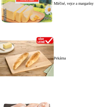
Mléčné, vejce a margaríny
Pekárna