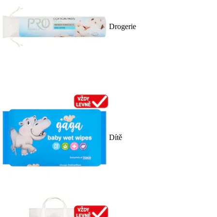
Drogerie
Dítě