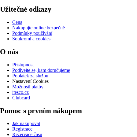
Užitečné odkazy
Cena
Nakupujte online bezpečně
Podmínky používání
Soukromí a cookies
O nás
Přístupnost
Podívejte se, kam doručujeme
Poplatek za službu
Nastavení Cookies
Možnosti platby
itesco.cz
Clubcard
Pomoc s prvním nákupem
Jak nakupovat
Registrace
Rezervace času