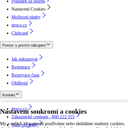
Poplatek za službu
Nastavení Cookies
Možnosti platby
itesco.cz
Clubcard
Pomoc s prvním nákupem
Jak nakupovat
Registrace
Rezervace času
Oblíbené
Kontakt
itesco.cz
Nastavení soukromí a cookies
Zákaznické centrum - 800 222 555
My a našich 18 partnerů používáme nebo ukládáme soubory cookies,
Naše obchody