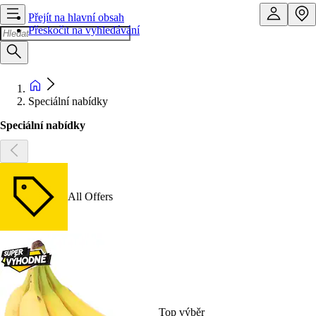
Přejít na hlavní obsah
Přeskočit na vyhledávání
Speciální nabídky
Speciální nabídky
All Offers
Top výběr