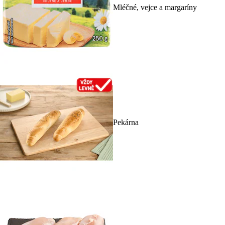
Mléčné, vejce a margaríny
Pekárna