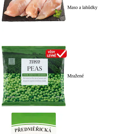
Maso a lahůdky
Mražené