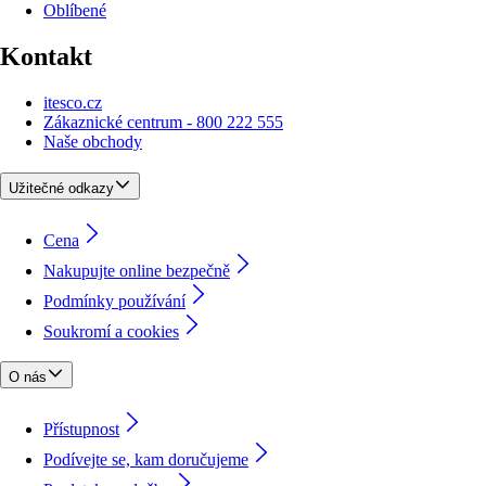
Oblíbené
Kontakt
itesco.cz
Zákaznické centrum - 800 222 555
Naše obchody
Užitečné odkazy
Cena
Nakupujte online bezpečně
Podmínky používání
Soukromí a cookies
O nás
Přístupnost
Podívejte se, kam doručujeme