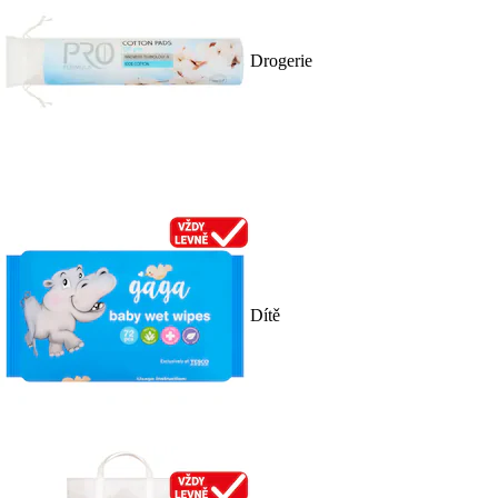
Drogerie
Dítě