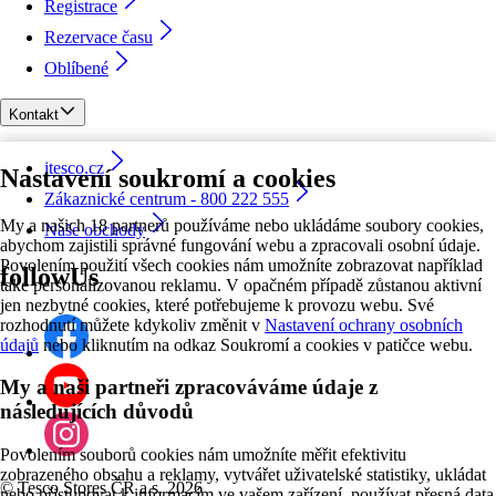
Registrace
Rezervace času
Oblíbené
Kontakt
itesco.cz
Nastavení soukromí a cookies
Zákaznické centrum - 800 222 555
My a našich 18 partnerů používáme nebo ukládáme soubory cookies,
Naše obchody
abychom zajistili správné fungování webu a zpracovali osobní údaje.
Povolením použití všech cookies nám umožníte zobrazovat například
followUs
také personalizovanou reklamu. V opačném případě zůstanou aktivní
jen nezbytné cookies, které potřebujeme k provozu webu. Své
rozhodnutí můžete kdykoliv změnit v
Nastavení ochrany osobních
údajů
nebo kliknutím na odkaz Soukromí a cookies v patičce webu.
My a naši partneři zpracováváme údaje z
následujících důvodů
Povolením souborů cookies nám umožníte měřit efektivitu
zobrazeného obsahu a reklamy, vytvářet uživatelské statistiky, ukládat
©
Tesco Stores ČR a.s. 2026
nebo přistupovat k informacím ve vašem zařízení, používat přesná data