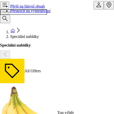
Přejít na hlavní obsah
Přeskočit na vyhledávání
Speciální nabídky
Speciální nabídky
All Offers
Top výběr