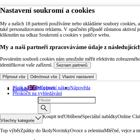
Nastavení soukromí a cookies
My a našich 18 partnerů používáme nebo ukládáme soubory cookies, ab
také personalizovanou reklamu. V opačném případě zůstanou aktivní j
kliknutím na odkaz Soukromí a cookies v patičce webu.
My a naši partneři zpracováváme údaje z následující
Povolením souborů cookies nám umožníte měřit efektivitu zobrazeného o
identifikovat vaše zařízení.
Seznam partnerů.
Přijmout vše
Odmítnout vše
Vlastní nastavení
Přejít na hlavní obsah
Můj první nákup
Nápověda
English
Přeskočit na vyhledávání
Koupit teď
Oblíbené
Speciální nabídky
Online Clu
Všechny kategorie
Top výběr
Zpátky do školy
Novinky
Ovoce a zelenina
Mléčné, vejce a m