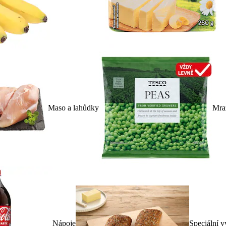
Maso a lahůdky
Mra
Nápoje
Speciální v