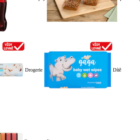
Drogerie
Dítě