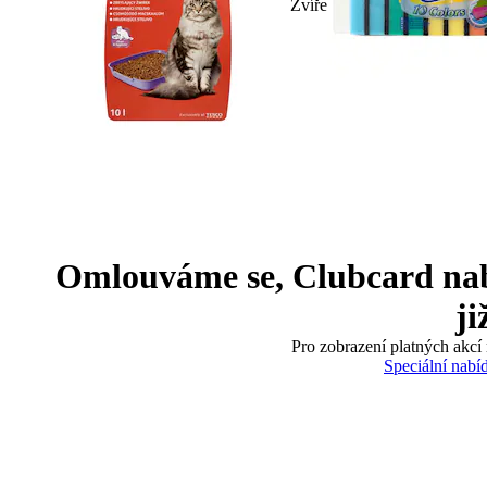
Zvíře
Omlouváme se, Clubcard nabíd
ji
Pro zobrazení platných akcí 
Speciální nabí