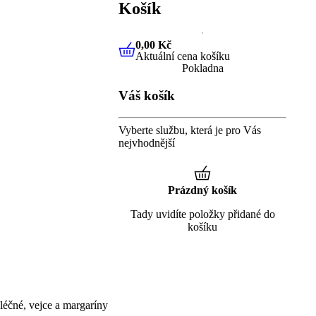
Košík
0,00 Kč
Aktuální cena košíku
0,00 Kč
Aktuální cena košíku
Pokladna
Váš košík
Vyberte službu, která je pro Vás
nejvhodnější
Prázdný košík
Tady uvidíte položky přidané do
košíku
éčné, vejce a margaríny