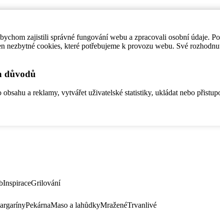
ychom zajistili správné fungování webu a zpracovali osobní údaje. P
en nezbytné cookies, které potřebujeme k provozu webu. Své rozhodnu
ch důvodů
bsahu a reklamy, vytvářet uživatelské statistiky, ukládat nebo přistup
b
Inspirace
Grilování
argaríny
Pekárna
Maso a lahůdky
Mražené
Trvanlivé