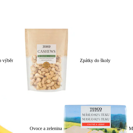
p výběr
Zpátky do školy
Ovoce a zelenina
Ml