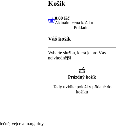
Košík
0,00 Kč
Aktuální cena košíku
0,00 Kč
Aktuální cena košíku
Pokladna
Váš košík
Vyberte službu, která je pro Vás
nejvhodnější
Prázdný košík
Tady uvidíte položky přidané do
košíku
éčné, vejce a margaríny