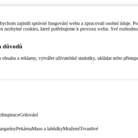
ychom zajistili správné fungování webu a zpracovali osobní údaje. P
en nezbytné cookies, které potřebujeme k provozu webu. Své rozhodnu
ch důvodů
bsahu a reklamy, vytvářet uživatelské statistiky, ukládat nebo přistup
b
Inspirace
Grilování
argaríny
Pekárna
Maso a lahůdky
Mražené
Trvanlivé