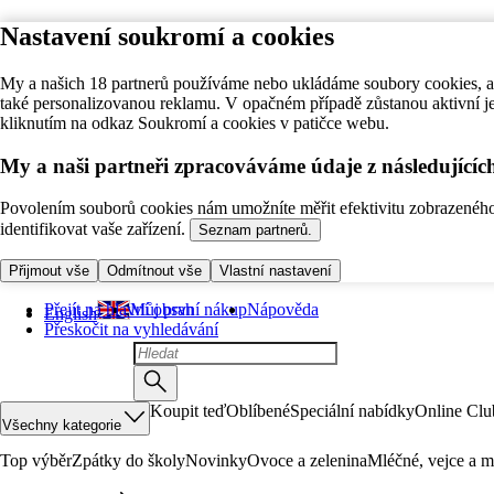
Nastavení soukromí a cookies
My a našich 18 partnerů používáme nebo ukládáme soubory cookies, ab
také personalizovanou reklamu. V opačném případě zůstanou aktivní j
kliknutím na odkaz Soukromí a cookies v patičce webu.
My a naši partneři zpracováváme údaje z následující
Povolením souborů cookies nám umožníte měřit efektivitu zobrazeného o
identifikovat vaše zařízení.
Seznam partnerů.
Přijmout vše
Odmítnout vše
Vlastní nastavení
Přejít na hlavní obsah
Můj první nákup
Nápověda
English
Přeskočit na vyhledávání
Koupit teď
Oblíbené
Speciální nabídky
Online Clu
Všechny kategorie
Top výběr
Zpátky do školy
Novinky
Ovoce a zelenina
Mléčné, vejce a m