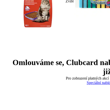
Zvíře
Omlouváme se, Clubcard nabíd
ji
Pro zobrazení platných akcí 
Speciální nabí