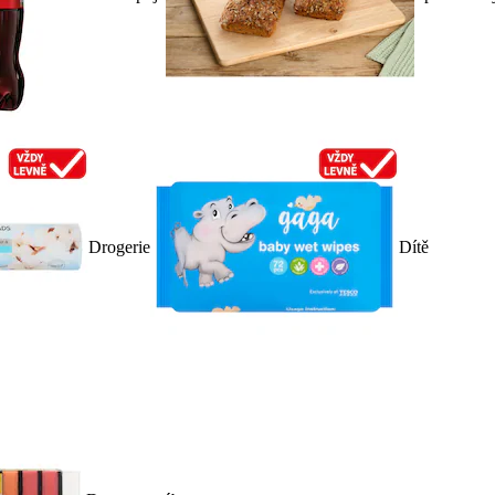
Drogerie
Dítě