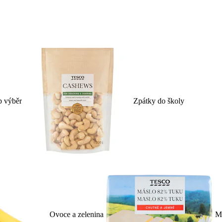
p výběr
Zpátky do školy
Ovoce a zelenina
Ml