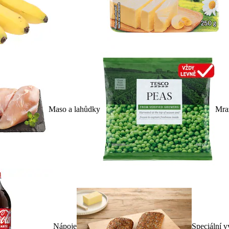
Maso a lahůdky
Mra
Nápoje
Speciální v