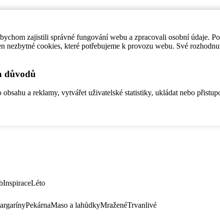
ychom zajistili správné fungování webu a zpracovali osobní údaje. P
en nezbytné cookies, které potřebujeme k provozu webu. Své rozhodnu
ch důvodů
bsahu a reklamy, vytvářet uživatelské statistiky, ukládat nebo přistup
b
Inspirace
Léto
argaríny
Pekárna
Maso a lahůdky
Mražené
Trvanlivé