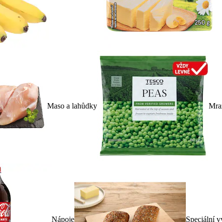
Maso a lahůdky
Mra
Nápoje
Speciální v