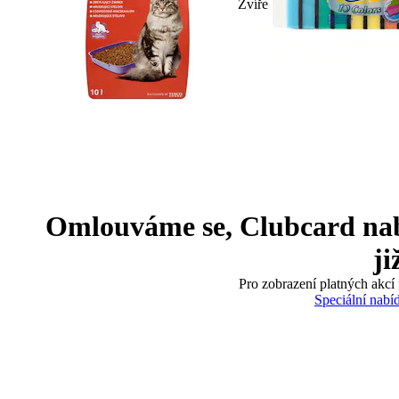
Zvíře
Omlouváme se, Clubcard nabíd
ji
Pro zobrazení platných akcí 
Speciální nabí