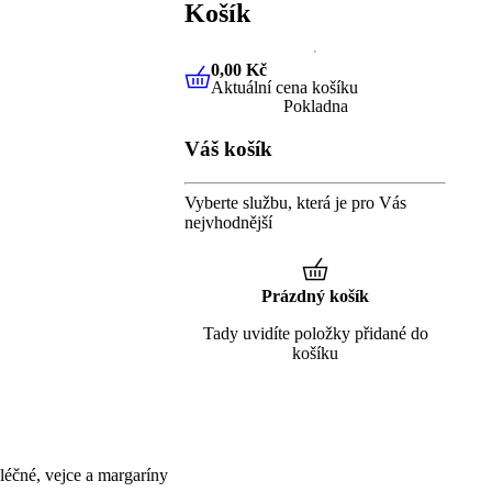
Košík
0,00 Kč
Aktuální cena košíku
0,00 Kč
Aktuální cena košíku
Pokladna
Váš košík
Vyberte službu, která je pro Vás
nejvhodnější
Prázdný košík
Tady uvidíte položky přidané do
košíku
éčné, vejce a margaríny