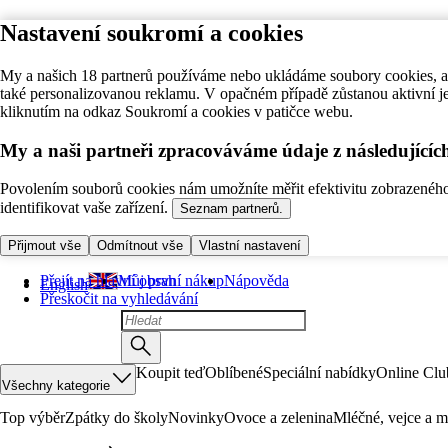
Nastavení soukromí a cookies
My a našich 18 partnerů používáme nebo ukládáme soubory cookies, ab
také personalizovanou reklamu. V opačném případě zůstanou aktivní j
kliknutím na odkaz Soukromí a cookies v patičce webu.
My a naši partneři zpracováváme údaje z následující
Povolením souborů cookies nám umožníte měřit efektivitu zobrazeného o
identifikovat vaše zařízení.
Seznam partnerů.
Přijmout vše
Odmítnout vše
Vlastní nastavení
Přejít na hlavní obsah
Můj první nákup
Nápověda
English
Přeskočit na vyhledávání
Koupit teď
Oblíbené
Speciální nabídky
Online Clu
Všechny kategorie
Top výběr
Zpátky do školy
Novinky
Ovoce a zelenina
Mléčné, vejce a m