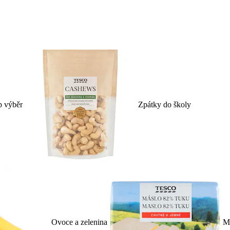
p výběr
Zpátky do školy
Ovoce a zelenina
Ml