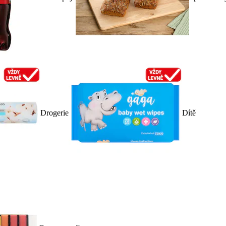
Drogerie
Dítě