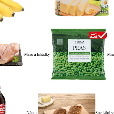
Maso a lahůdky
Mra
Nápoje
Speciální v