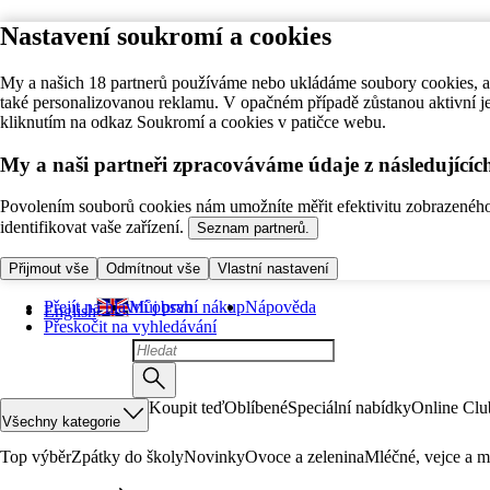
Nastavení soukromí a cookies
My a našich 18 partnerů používáme nebo ukládáme soubory cookies, ab
také personalizovanou reklamu. V opačném případě zůstanou aktivní j
kliknutím na odkaz Soukromí a cookies v patičce webu.
My a naši partneři zpracováváme údaje z následující
Povolením souborů cookies nám umožníte měřit efektivitu zobrazeného o
identifikovat vaše zařízení.
Seznam partnerů.
Přijmout vše
Odmítnout vše
Vlastní nastavení
Přejít na hlavní obsah
Můj první nákup
Nápověda
English
Přeskočit na vyhledávání
Koupit teď
Oblíbené
Speciální nabídky
Online Clu
Všechny kategorie
Top výběr
Zpátky do školy
Novinky
Ovoce a zelenina
Mléčné, vejce a m