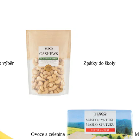
p výběr
Zpátky do školy
Ovoce a zelenina
Ml