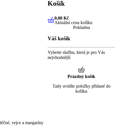
Košík
0,00 Kč
Aktuální cena košíku
0,00 Kč
Aktuální cena košíku
Pokladna
Váš košík
Vyberte službu, která je pro Vás
nejvhodnější
Prázdný košík
Tady uvidíte položky přidané do
košíku
éčné, vejce a margaríny