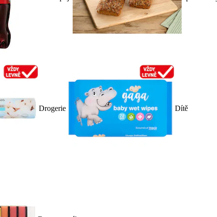
Drogerie
Dítě