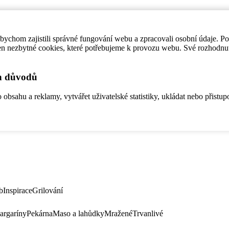
ychom zajistili správné fungování webu a zpracovali osobní údaje. P
en nezbytné cookies, které potřebujeme k provozu webu. Své rozhodnu
ch důvodů
bsahu a reklamy, vytvářet uživatelské statistiky, ukládat nebo přistup
b
Inspirace
Grilování
argaríny
Pekárna
Maso a lahůdky
Mražené
Trvanlivé