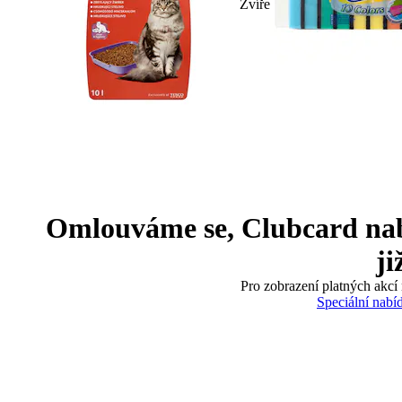
Zvíře
Omlouváme se, Clubcard nabíd
ji
Pro zobrazení platných akcí 
Speciální nabí