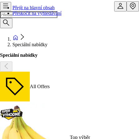
Přejít na hlavní obsah
Přeskočit na vyhledávání
Speciální nabídky
Speciální nabídky
All Offers
Top výběr