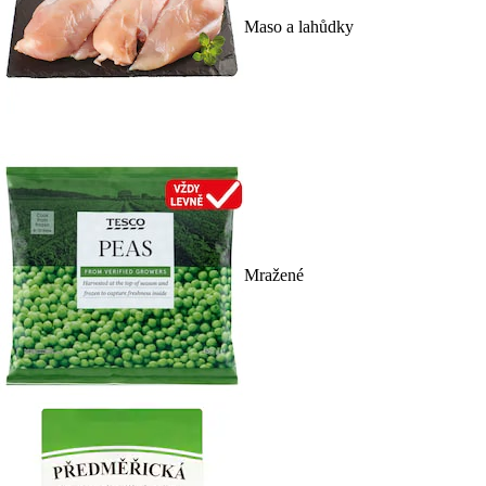
Maso a lahůdky
Mražené