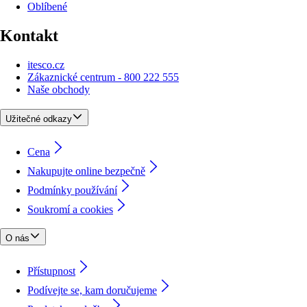
Oblíbené
Kontakt
itesco.cz
Zákaznické centrum - 800 222 555
Naše obchody
Užitečné odkazy
Cena
Nakupujte online bezpečně
Podmínky používání
Soukromí a cookies
O nás
Přístupnost
Podívejte se, kam doručujeme