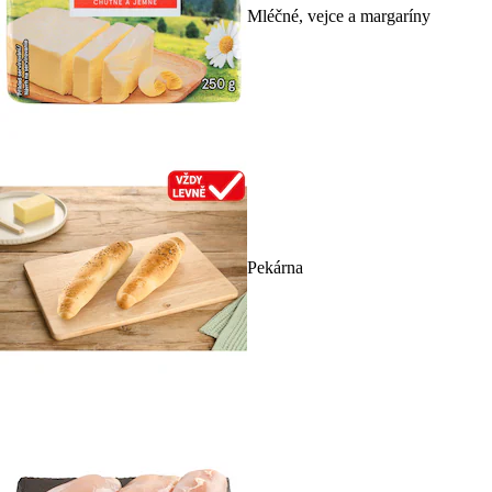
Mléčné, vejce a margaríny
Pekárna