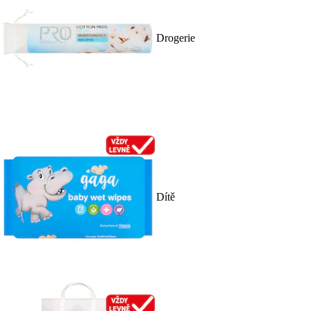
Drogerie
Dítě