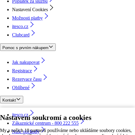
Poplatek za službu
Nastavení Cookies
Možnosti platby
itesco.cz
Clubcard
Pomoc s prvním nákupem
Jak nakupovat
Registrace
Rezervace času
Oblíbené
Kontakt
itesco.cz
Nastavení soukromí a cookies
Zákaznické centrum - 800 222 555
My a našich 18 partnerů používáme nebo ukládáme soubory cookies,
Naše obchody