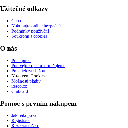
Užitečné odkazy
Cena
Nakupujte online bezpečně
Podmínky používání
Soukromí a cookies
O nás
Přístupnost
Podívejte se, kam doručujeme
Poplatek za službu
Nastavení Cookies
Možnosti platby
itesco.cz
Clubcard
Pomoc s prvním nákupem
Jak nakupovat
Registrace
Rezervace času