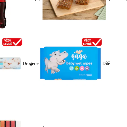
Drogerie
Dítě