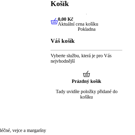
Košík
0,00 Kč
Aktuální cena košíku
0,00 Kč
Aktuální cena košíku
Pokladna
Váš košík
Vyberte službu, která je pro Vás
nejvhodnější
Prázdný košík
Tady uvidíte položky přidané do
košíku
éčné, vejce a margaríny