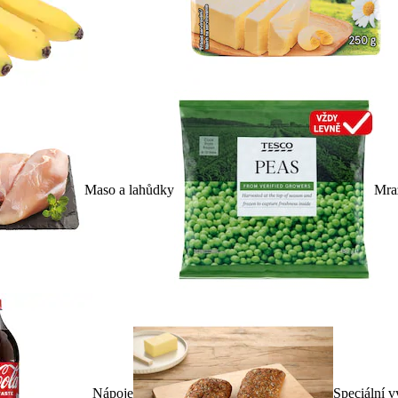
Maso a lahůdky
Mra
Nápoje
Speciální v