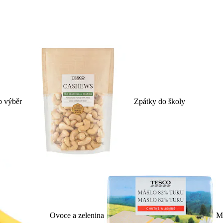
p výběr
Zpátky do školy
Ovoce a zelenina
Ml