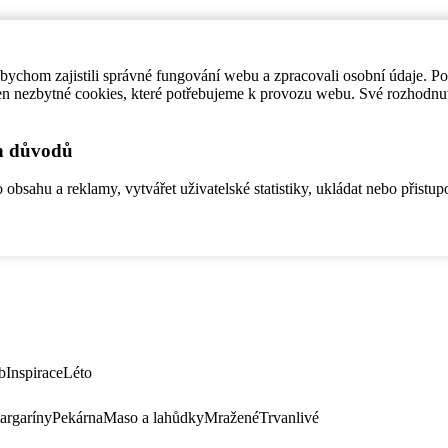
ychom zajistili správné fungování webu a zpracovali osobní údaje. P
en nezbytné cookies, které potřebujeme k provozu webu. Své rozhodnu
ch důvodů
bsahu a reklamy, vytvářet uživatelské statistiky, ukládat nebo přistup
b
Inspirace
Léto
argaríny
Pekárna
Maso a lahůdky
Mražené
Trvanlivé