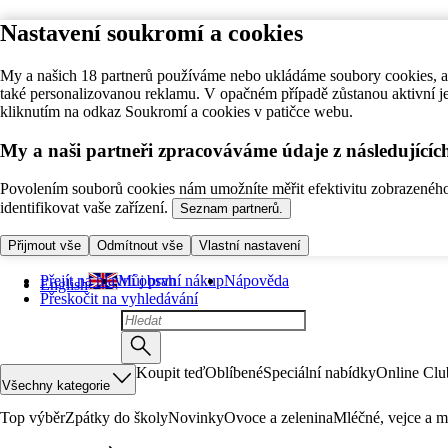
Nastavení soukromí a cookies
My a našich 18 partnerů používáme nebo ukládáme soubory cookies, ab
také personalizovanou reklamu. V opačném případě zůstanou aktivní j
kliknutím na odkaz Soukromí a cookies v patičce webu.
My a naši partneři zpracováváme údaje z následující
Povolením souborů cookies nám umožníte měřit efektivitu zobrazeného o
identifikovat vaše zařízení.
Seznam partnerů.
Přijmout vše
Odmítnout vše
Vlastní nastavení
Přejít na hlavní obsah
Můj první nákup
Nápověda
English
Přeskočit na vyhledávání
Koupit teď
Oblíbené
Speciální nabídky
Online Clu
Všechny kategorie
Top výběr
Zpátky do školy
Novinky
Ovoce a zelenina
Mléčné, vejce a m