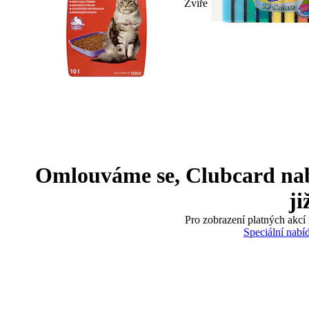
Zvíře
Omlouváme se, Clubcard nabíd
ji
Pro zobrazení platných akcí 
Speciální nabí