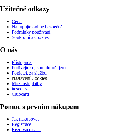
Užitečné odkazy
Cena
Nakupujte online bezpečně
Podmínky používání
Soukromí a cookies
O nás
Přístupnost
Podívejte se, kam doručujeme
Poplatek za službu
Nastavení Cookies
Možnosti platby
itesco.cz
Clubcard
Pomoc s prvním nákupem
Jak nakupovat
Registrace
Rezervace času