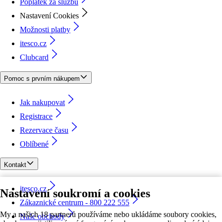
Poplatek za službu
Nastavení Cookies
Možnosti platby
itesco.cz
Clubcard
Pomoc s prvním nákupem
Jak nakupovat
Registrace
Rezervace času
Oblíbené
Kontakt
itesco.cz
Nastavení soukromí a cookies
Zákaznické centrum - 800 222 555
My a našich 18 partnerů používáme nebo ukládáme soubory cookies,
Naše obchody