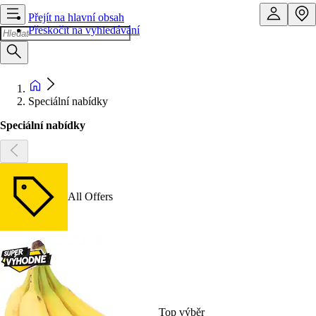
Přejít na hlavní obsah
Přeskočit na vyhledávání
Speciální nabídky
Speciální nabídky
All Offers
Top výběr