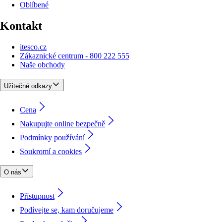
Oblíbené
Kontakt
itesco.cz
Zákaznické centrum - 800 222 555
Naše obchody
Užitečné odkazy
Cena
Nakupujte online bezpečně
Podmínky používání
Soukromí a cookies
O nás
Přístupnost
Podívejte se, kam doručujeme