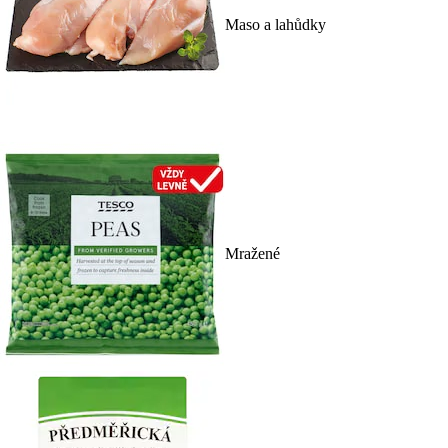
Maso a lahůdky
Mražené