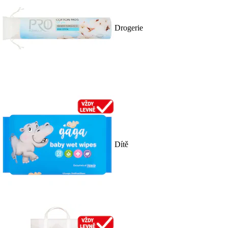
Drogerie
Dítě