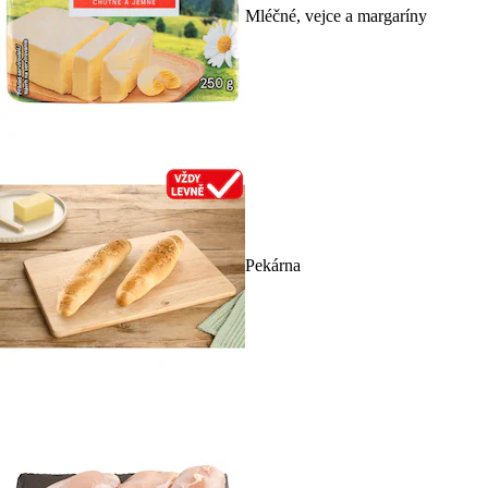
Mléčné, vejce a margaríny
Pekárna