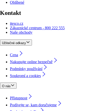
Oblíbené
Kontakt
itesco.cz
Zákaznické centrum - 800 222 555
Naše obchody
Užitečné odkazy
Cena
Nakupujte online bezpečně
Podmínky používání
Soukromí a cookies
O nás
Přístupnost
Podívejte se, kam doručujeme