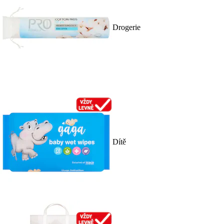
Drogerie
Dítě