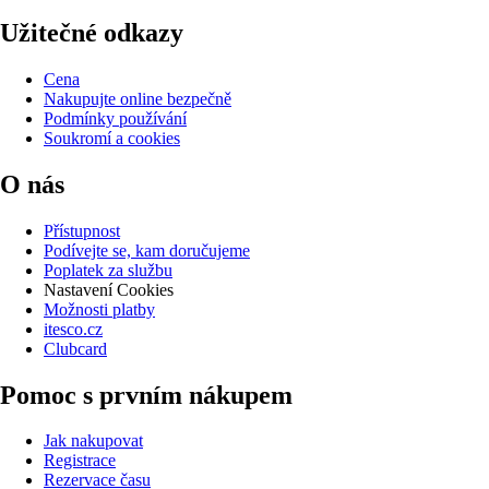
Užitečné odkazy
Cena
Nakupujte online bezpečně
Podmínky používání
Soukromí a cookies
O nás
Přístupnost
Podívejte se, kam doručujeme
Poplatek za službu
Nastavení Cookies
Možnosti platby
itesco.cz
Clubcard
Pomoc s prvním nákupem
Jak nakupovat
Registrace
Rezervace času