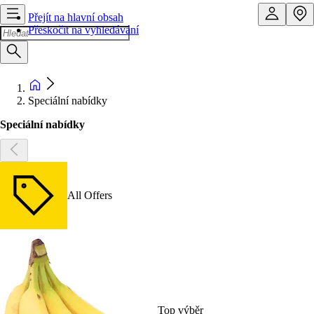
Přejít na hlavní obsah
Přeskočit na vyhledávání
Speciální nabídky
Speciální nabídky
All Offers
Top výběr