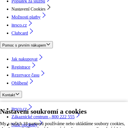
Poplatek za službu
Nastavení Cookies
Možnosti platby
itesco.cz
Clubcard
Pomoc s prvním nákupem
Jak nakupovat
Registrace
Rezervace času
Oblíbené
Kontakt
itesco.cz
Nastavení soukromí a cookies
Zákaznické centrum - 800 222 555
My a našich 18 partnerů používáme nebo ukládáme soubory cookies,
Naše obchody