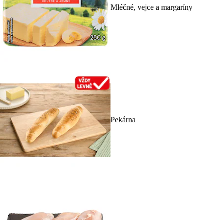
Mléčné, vejce a margaríny
Pekárna