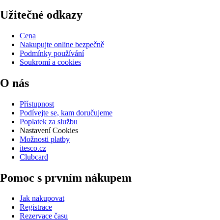
Užitečné odkazy
Cena
Nakupujte online bezpečně
Podmínky používání
Soukromí a cookies
O nás
Přístupnost
Podívejte se, kam doručujeme
Poplatek za službu
Nastavení Cookies
Možnosti platby
itesco.cz
Clubcard
Pomoc s prvním nákupem
Jak nakupovat
Registrace
Rezervace času