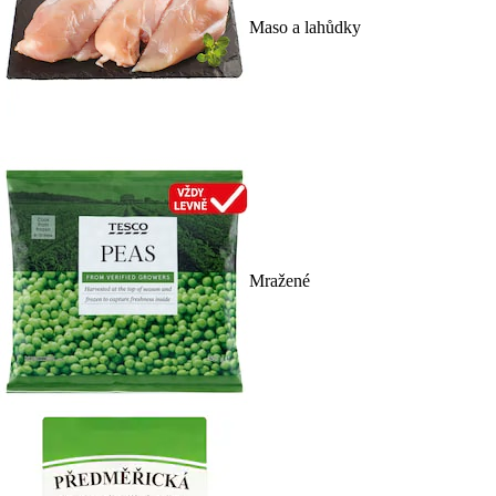
Maso a lahůdky
Mražené