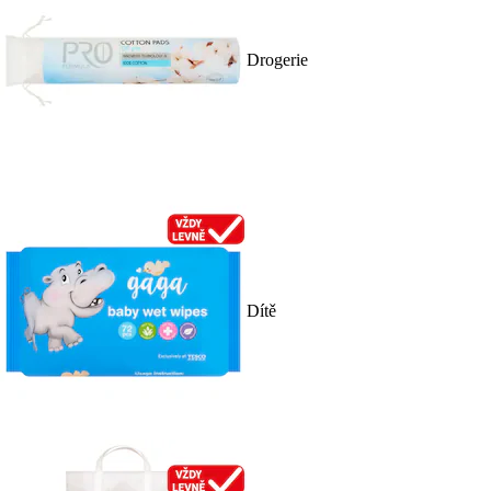
Drogerie
Dítě