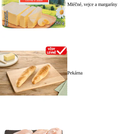
Mléčné, vejce a margaríny
Pekárna