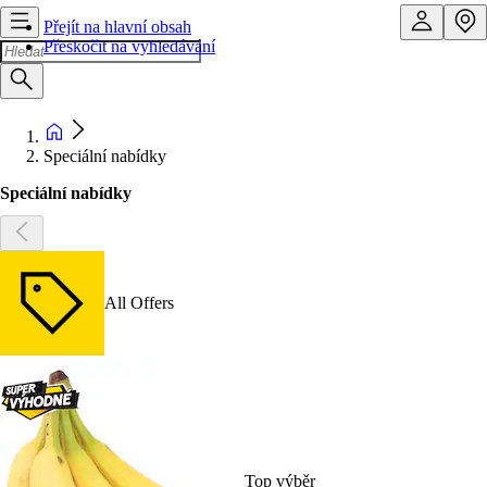
Přejít na hlavní obsah
Přeskočit na vyhledávání
Speciální nabídky
Speciální nabídky
All Offers
Top výběr