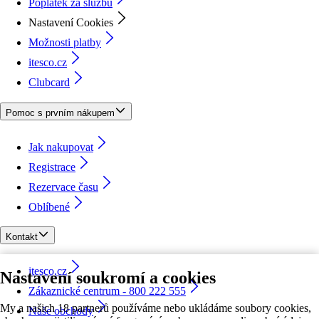
Poplatek za službu
Nastavení Cookies
Možnosti platby
itesco.cz
Clubcard
Pomoc s prvním nákupem
Jak nakupovat
Registrace
Rezervace času
Oblíbené
Kontakt
itesco.cz
Nastavení soukromí a cookies
Zákaznické centrum - 800 222 555
My a našich 18 partnerů používáme nebo ukládáme soubory cookies,
Naše obchody