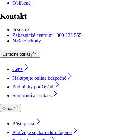
Oblíbené
Kontakt
itesco.cz
Zákaznické centrum - 800 222 555
Naše obchody
Užitečné odkazy
Cena
Nakupujte online bezpečně
Podmínky používání
Soukromí a cookies
O nás
Přístupnost
Podívejte se, kam doručujeme