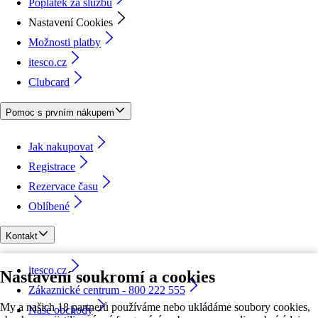
Poplatek za službu
Nastavení Cookies
Možnosti platby
itesco.cz
Clubcard
Pomoc s prvním nákupem
Jak nakupovat
Registrace
Rezervace času
Oblíbené
Kontakt
itesco.cz
Nastavení soukromí a cookies
Zákaznické centrum - 800 222 555
My a našich 18 partnerů používáme nebo ukládáme soubory cookies,
Naše obchody