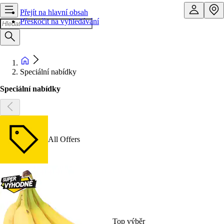
Přejít na hlavní obsah
Přeskočit na vyhledávání
Speciální nabídky
Speciální nabídky
All Offers
Top výběr