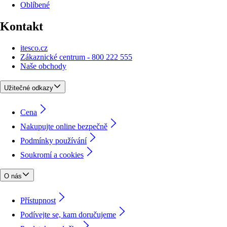
Oblíbené
Kontakt
itesco.cz
Zákaznické centrum - 800 222 555
Naše obchody
Užitečné odkazy
Cena
Nakupujte online bezpečně
Podmínky používání
Soukromí a cookies
O nás
Přístupnost
Podívejte se, kam doručujeme