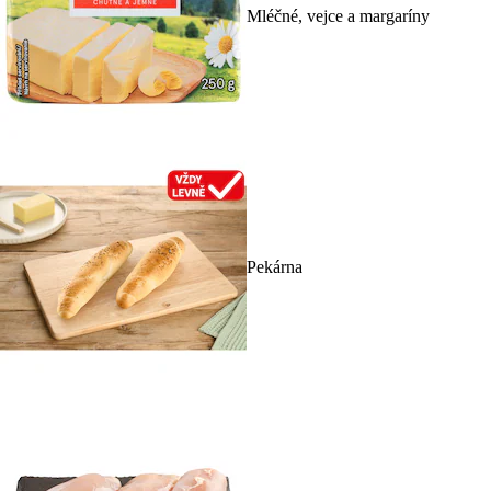
Mléčné, vejce a margaríny
Pekárna