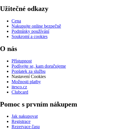
Užitečné odkazy
Cena
Nakupujte online bezpečně
Podmínky používání
Soukromí a cookies
O nás
Přístupnost
Podívejte se, kam doručujeme
Poplatek za službu
Nastavení Cookies
Možnosti platby
itesco.cz
Clubcard
Pomoc s prvním nákupem
Jak nakupovat
Registrace
Rezervace času