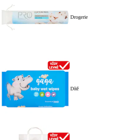
Drogerie
Dítě