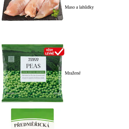
Maso a lahůdky
Mražené