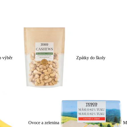
p výběr
Zpátky do školy
Ovoce a zelenina
Ml