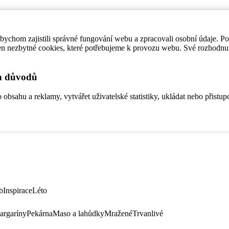
ychom zajistili správné fungování webu a zpracovali osobní údaje. P
en nezbytné cookies, které potřebujeme k provozu webu. Své rozhodnu
ch důvodů
bsahu a reklamy, vytvářet uživatelské statistiky, ukládat nebo přistup
b
Inspirace
Léto
argaríny
Pekárna
Maso a lahůdky
Mražené
Trvanlivé