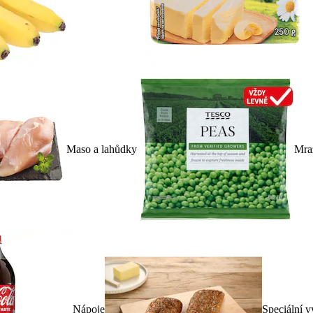
Maso a lahůdky
Mra
Nápoje
Speciální v