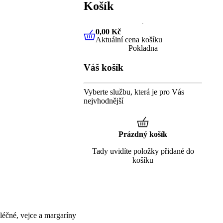
Košík
0,00 Kč
Aktuální cena košíku
0,00 Kč
Aktuální cena košíku
Pokladna
Váš košík
Vyberte službu, která je pro Vás
nejvhodnější
Prázdný košík
Tady uvidíte položky přidané do
košíku
éčné, vejce a margaríny