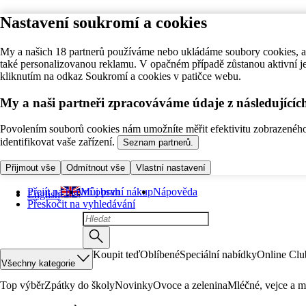
Nastavení soukromí a cookies
My a našich 18 partnerů používáme nebo ukládáme soubory cookies, ab
také personalizovanou reklamu. V opačném případě zůstanou aktivní j
kliknutím na odkaz Soukromí a cookies v patičce webu.
My a naši partneři zpracováváme údaje z následující
Povolením souborů cookies nám umožníte měřit efektivitu zobrazeného o
identifikovat vaše zařízení.
Seznam partnerů.
Přijmout vše
Odmítnout vše
Vlastní nastavení
Přejít na hlavní obsah
Můj první nákup
Nápověda
English
Přeskočit na vyhledávání
Koupit teď
Oblíbené
Speciální nabídky
Online Clu
Všechny kategorie
Top výběr
Zpátky do školy
Novinky
Ovoce a zelenina
Mléčné, vejce a m