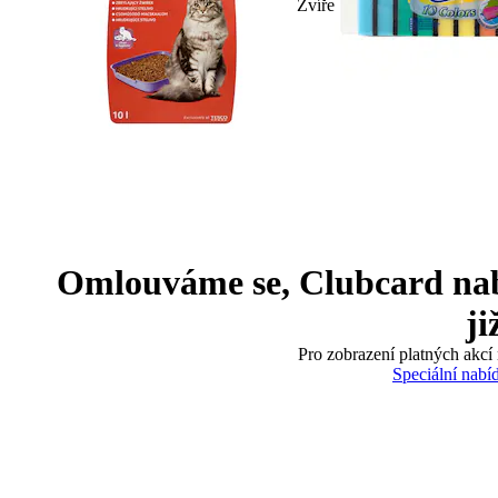
Zvíře
Omlouváme se, Clubcard nabíd
ji
Pro zobrazení platných akcí 
Speciální nabí