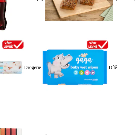
Drogerie
Dítě