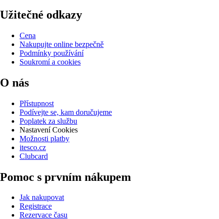
Užitečné odkazy
Cena
Nakupujte online bezpečně
Podmínky používání
Soukromí a cookies
O nás
Přístupnost
Podívejte se, kam doručujeme
Poplatek za službu
Nastavení Cookies
Možnosti platby
itesco.cz
Clubcard
Pomoc s prvním nákupem
Jak nakupovat
Registrace
Rezervace času