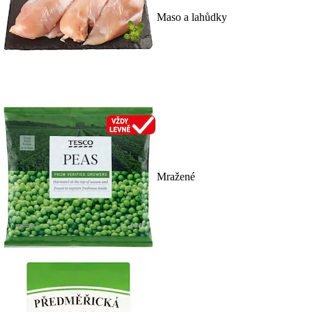
Maso a lahůdky
Mražené