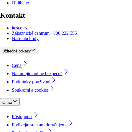
Oblíbené
Kontakt
itesco.cz
Zákaznické centrum - 800 222 555
Naše obchody
Užitečné odkazy
Cena
Nakupujte online bezpečně
Podmínky používání
Soukromí a cookies
O nás
Přístupnost
Podívejte se, kam doručujeme