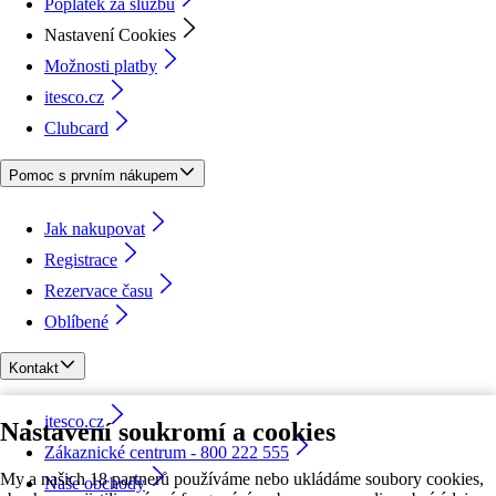
Poplatek za službu
Nastavení Cookies
Možnosti platby
itesco.cz
Clubcard
Pomoc s prvním nákupem
Jak nakupovat
Registrace
Rezervace času
Oblíbené
Kontakt
itesco.cz
Nastavení soukromí a cookies
Zákaznické centrum - 800 222 555
My a našich 18 partnerů používáme nebo ukládáme soubory cookies,
Naše obchody