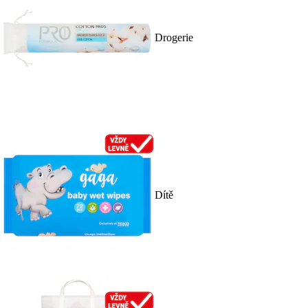
Drogerie
Dítě