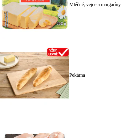
Mléčné, vejce a margaríny
Pekárna