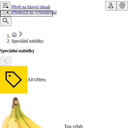
Přejít na hlavní obsah
Přeskočit na vyhledávání
Speciální nabídky
Speciální nabídky
All Offers
Top výběr