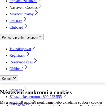
Poplatek za službu
Nastavení Cookies
Možnosti platby
itesco.cz
Clubcard
Pomoc s prvním nákupem
Jak nakupovat
Registrace
Rezervace času
Oblíbené
Kontakt
itesco.cz
Nastavení soukromí a cookies
Zákaznické centrum - 800 222 555
My a našich 18 partnerů používáme nebo ukládáme soubory cookies,
Naše obchody