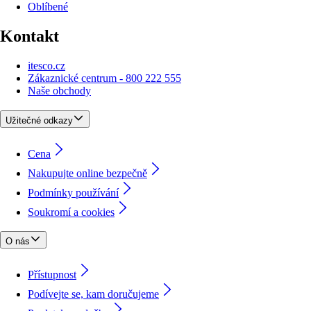
Oblíbené
Kontakt
itesco.cz
Zákaznické centrum - 800 222 555
Naše obchody
Užitečné odkazy
Cena
Nakupujte online bezpečně
Podmínky používání
Soukromí a cookies
O nás
Přístupnost
Podívejte se, kam doručujeme