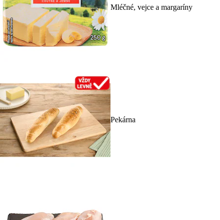
Mléčné, vejce a margaríny
Pekárna