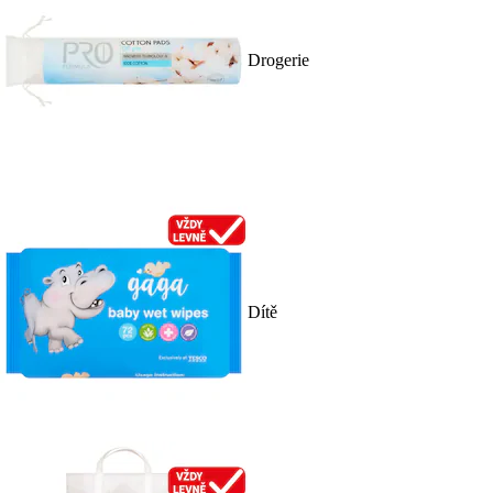
Drogerie
Dítě