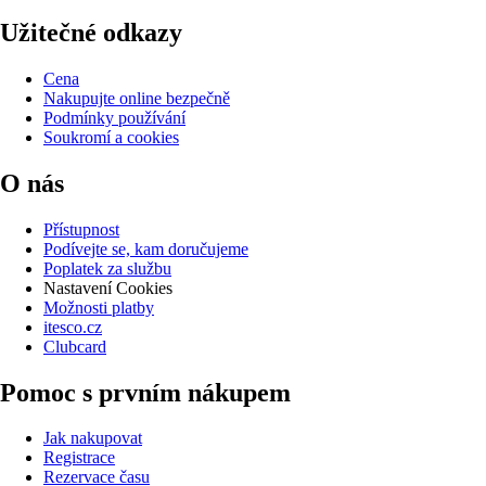
Užitečné odkazy
Cena
Nakupujte online bezpečně
Podmínky používání
Soukromí a cookies
O nás
Přístupnost
Podívejte se, kam doručujeme
Poplatek za službu
Nastavení Cookies
Možnosti platby
itesco.cz
Clubcard
Pomoc s prvním nákupem
Jak nakupovat
Registrace
Rezervace času