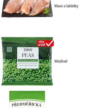
Maso a lahůdky
Mražené