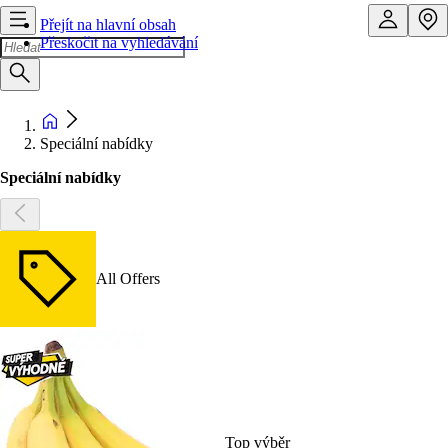
Přejít na hlavní obsah
Přeskočit na vyhledávání
Speciální nabídky
Speciální nabídky
All Offers
Top výběr