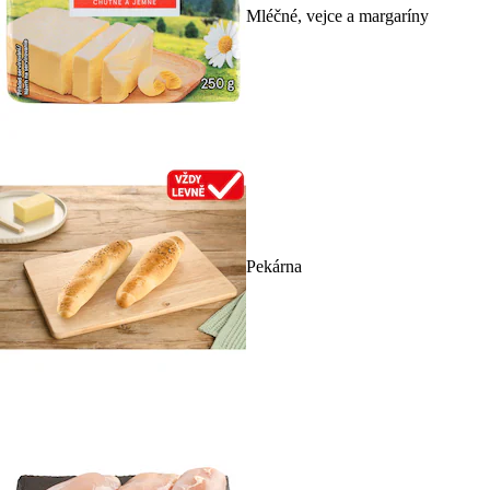
Mléčné, vejce a margaríny
Pekárna