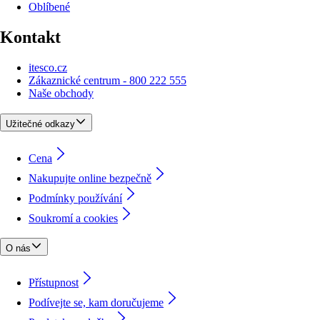
Oblíbené
Kontakt
itesco.cz
Zákaznické centrum - 800 222 555
Naše obchody
Užitečné odkazy
Cena
Nakupujte online bezpečně
Podmínky používání
Soukromí a cookies
O nás
Přístupnost
Podívejte se, kam doručujeme