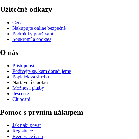
Užitečné odkazy
Cena
Nakupujte online bezpečně
Podmínky používání
Soukromí a cookies
O nás
Přístupnost
Podívejte se, kam doručujeme
Poplatek za službu
Nastavení Cookies
Možnosti platby
itesco.cz
Clubcard
Pomoc s prvním nákupem
Jak nakupovat
Registrace
Rezervace času