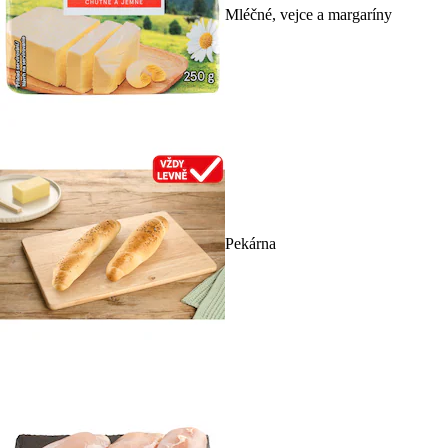
Mléčné, vejce a margaríny
Pekárna