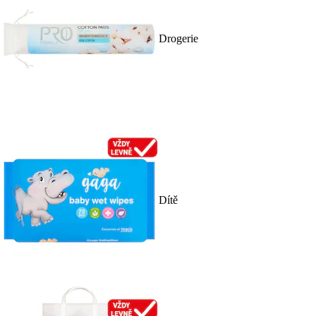
Drogerie
Dítě