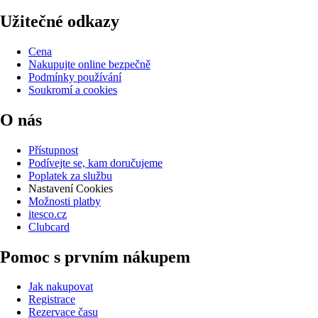
Užitečné odkazy
Cena
Nakupujte online bezpečně
Podmínky používání
Soukromí a cookies
O nás
Přístupnost
Podívejte se, kam doručujeme
Poplatek za službu
Nastavení Cookies
Možnosti platby
itesco.cz
Clubcard
Pomoc s prvním nákupem
Jak nakupovat
Registrace
Rezervace času