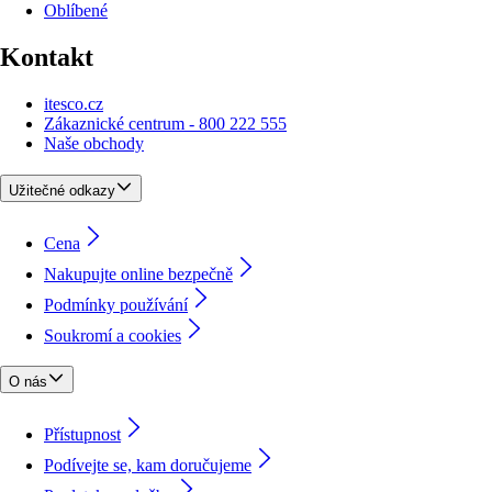
Oblíbené
Kontakt
itesco.cz
Zákaznické centrum - 800 222 555
Naše obchody
Užitečné odkazy
Cena
Nakupujte online bezpečně
Podmínky používání
Soukromí a cookies
O nás
Přístupnost
Podívejte se, kam doručujeme