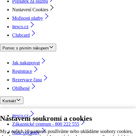
Poplatek za službu
Nastavení Cookies
Možnosti platby
itesco.cz
Clubcard
Pomoc s prvním nákupem
Jak nakupovat
Registrace
Rezervace času
Oblíbené
Kontakt
itesco.cz
Nastavení soukromí a cookies
Zákaznické centrum - 800 222 555
My a našich 18 partnerů používáme nebo ukládáme soubory cookies,
Naše obchody