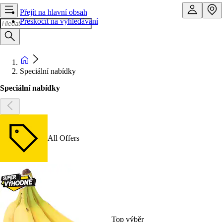
Přejít na hlavní obsah
Přeskočit na vyhledávání
Speciální nabídky
Speciální nabídky
All Offers
Top výběr