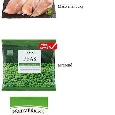
Maso a lahůdky
Mražené