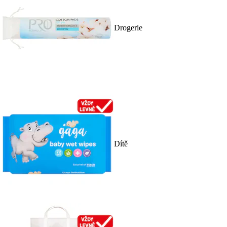
Drogerie
Dítě