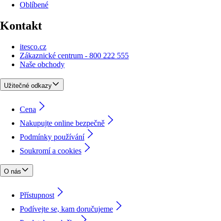
Oblíbené
Kontakt
itesco.cz
Zákaznické centrum - 800 222 555
Naše obchody
Užitečné odkazy
Cena
Nakupujte online bezpečně
Podmínky používání
Soukromí a cookies
O nás
Přístupnost
Podívejte se, kam doručujeme