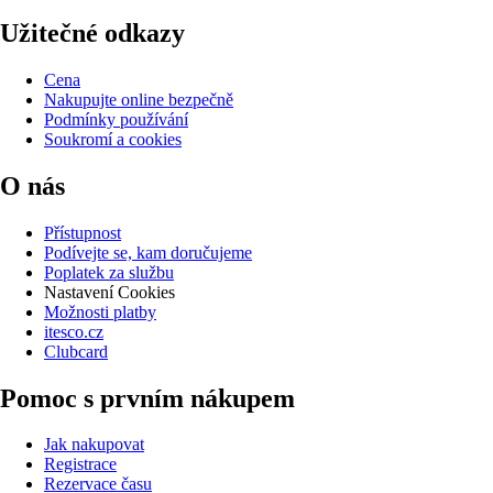
Užitečné odkazy
Cena
Nakupujte online bezpečně
Podmínky používání
Soukromí a cookies
O nás
Přístupnost
Podívejte se, kam doručujeme
Poplatek za službu
Nastavení Cookies
Možnosti platby
itesco.cz
Clubcard
Pomoc s prvním nákupem
Jak nakupovat
Registrace
Rezervace času