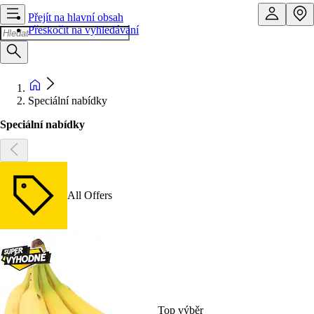
Přejít na hlavní obsah
Přeskočit na vyhledávání
Speciální nabídky
Speciální nabídky
All Offers
Top výběr