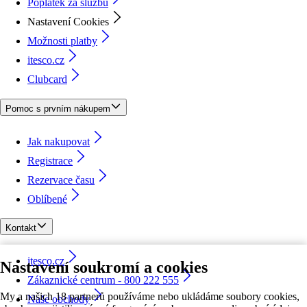
Poplatek za službu
Nastavení Cookies
Možnosti platby
itesco.cz
Clubcard
Pomoc s prvním nákupem
Jak nakupovat
Registrace
Rezervace času
Oblíbené
Kontakt
itesco.cz
Nastavení soukromí a cookies
Zákaznické centrum - 800 222 555
My a našich 18 partnerů používáme nebo ukládáme soubory cookies,
Naše obchody