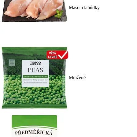
Maso a lahůdky
Mražené