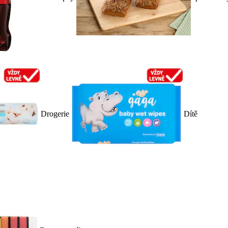
Drogerie
Dítě