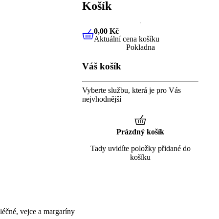
Košík
0,00 Kč
Aktuální cena košíku
0,00 Kč
Aktuální cena košíku
Pokladna
Váš košík
Vyberte službu, která je pro Vás
nejvhodnější
Prázdný košík
Tady uvidíte položky přidané do
košíku
éčné, vejce a margaríny