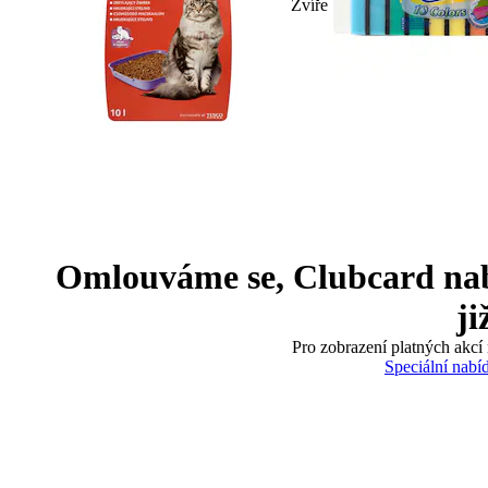
Zvíře
Omlouváme se, Clubcard nabíd
ji
Pro zobrazení platných akcí 
Speciální nabí