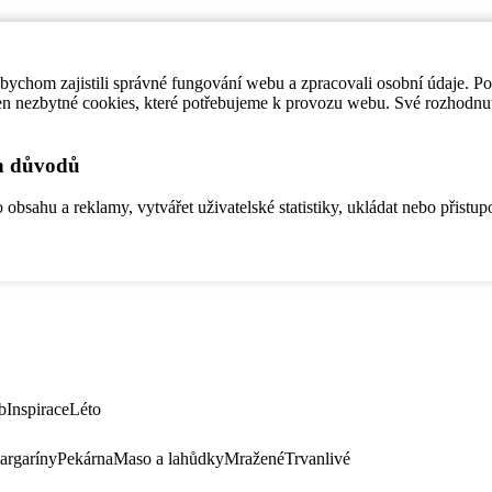
ychom zajistili správné fungování webu a zpracovali osobní údaje. P
en nezbytné cookies, které potřebujeme k provozu webu. Své rozhodnu
ch důvodů
bsahu a reklamy, vytvářet uživatelské statistiky, ukládat nebo přistup
b
Inspirace
Léto
argaríny
Pekárna
Maso a lahůdky
Mražené
Trvanlivé