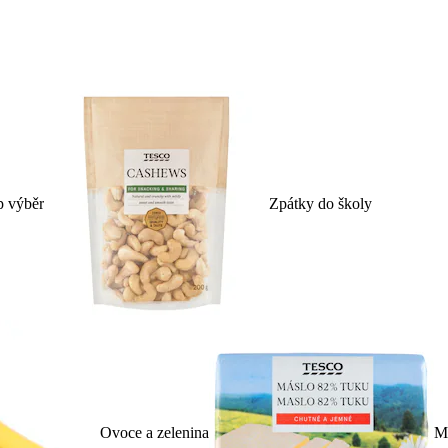
p výběr
Zpátky do školy
Ovoce a zelenina
Ml