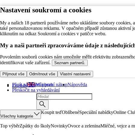
Nastavení soukromí a cookies
My a našich 18 partnerů používáme nebo ukládáme soubory cookies, ab
také personalizovanou reklamu. V opačném případě zůstanou aktivní j
kliknutím na odkaz Soukromí a cookies v patičce webu.
My a naši partneři zpracováváme údaje z následující
Povolením souborů cookies nám umožníte měřit efektivitu zobrazeného o
identifikovat vaše zařízení.
Seznam partnerů.
Přijmout vše
Odmítnout vše
Vlastní nastavení
Přejít na hlavní obsah
Můj první nákup
Nápověda
English
Přeskočit na vyhledávání
Koupit teď
Oblíbené
Speciální nabídky
Online Clu
Všechny kategorie
Top výběr
Zpátky do školy
Novinky
Ovoce a zelenina
Mléčné, vejce a m