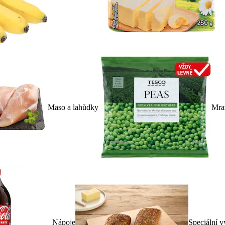
Maso a lahůdky
Mra
Nápoje
Speciální v