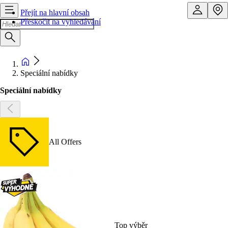
Přejít na hlavní obsah
Přeskočit na vyhledávání
Speciální nabídky
Speciální nabídky
All Offers
Top výběr