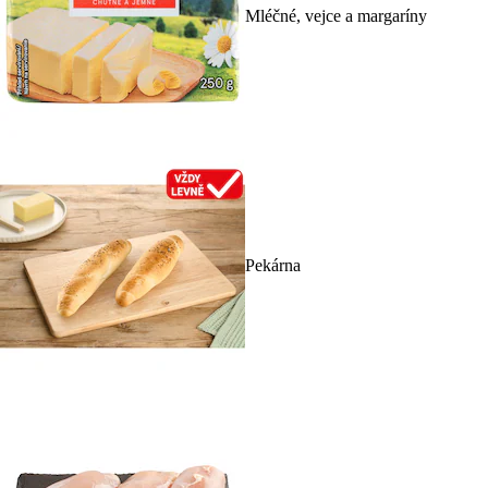
Mléčné, vejce a margaríny
Pekárna