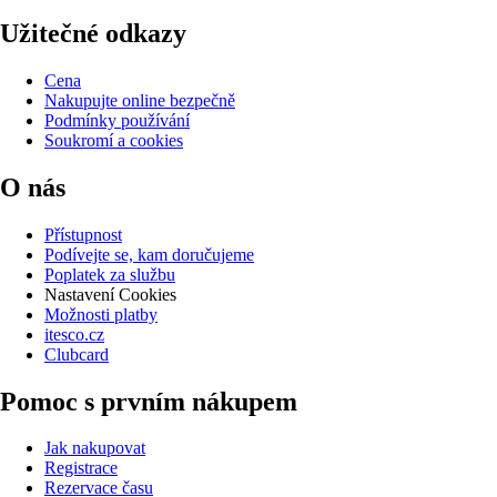
Užitečné odkazy
Cena
Nakupujte online bezpečně
Podmínky používání
Soukromí a cookies
O nás
Přístupnost
Podívejte se, kam doručujeme
Poplatek za službu
Nastavení Cookies
Možnosti platby
itesco.cz
Clubcard
Pomoc s prvním nákupem
Jak nakupovat
Registrace
Rezervace času