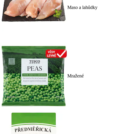
Maso a lahůdky
Mražené