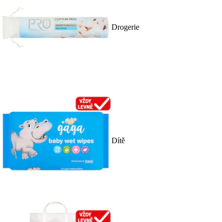
Drogerie
Dítě