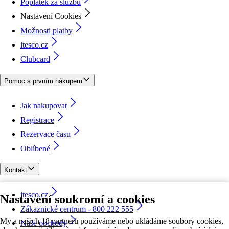
Poplatek za službu
Nastavení Cookies
Možnosti platby
itesco.cz
Clubcard
Pomoc s prvním nákupem
Jak nakupovat
Registrace
Rezervace času
Oblíbené
Kontakt
itesco.cz
Nastavení soukromí a cookies
Zákaznické centrum - 800 222 555
My a našich 18 partnerů používáme nebo ukládáme soubory cookies,
Naše obchody