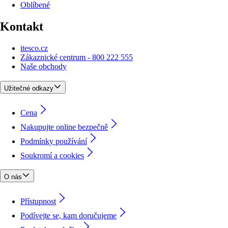
Oblíbené
Kontakt
itesco.cz
Zákaznické centrum - 800 222 555
Naše obchody
Užitečné odkazy
Cena
Nakupujte online bezpečně
Podmínky používání
Soukromí a cookies
O nás
Přístupnost
Podívejte se, kam doručujeme