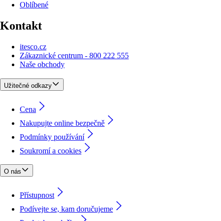
Oblíbené
Kontakt
itesco.cz
Zákaznické centrum - 800 222 555
Naše obchody
Užitečné odkazy
Cena
Nakupujte online bezpečně
Podmínky používání
Soukromí a cookies
O nás
Přístupnost
Podívejte se, kam doručujeme