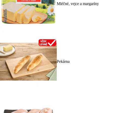
Mléčné, vejce a margaríny
Pekárna