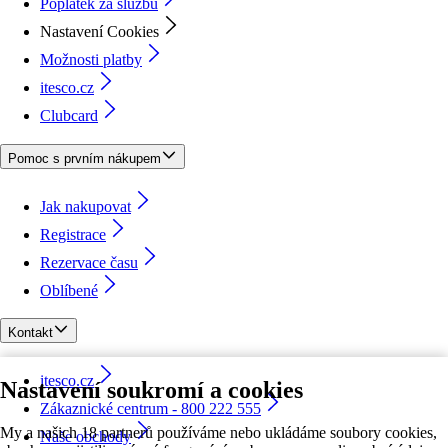
Poplatek za službu
Nastavení Cookies
Možnosti platby
itesco.cz
Clubcard
Pomoc s prvním nákupem
Jak nakupovat
Registrace
Rezervace času
Oblíbené
Kontakt
itesco.cz
Nastavení soukromí a cookies
Zákaznické centrum - 800 222 555
My a našich 18 partnerů používáme nebo ukládáme soubory cookies,
Naše obchody