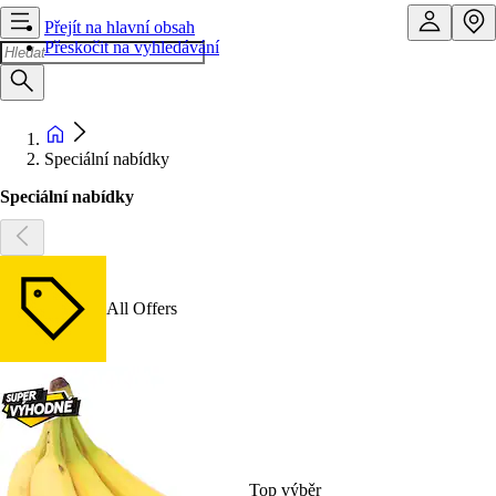
Přejít na hlavní obsah
Přeskočit na vyhledávání
Speciální nabídky
Speciální nabídky
All Offers
Top výběr