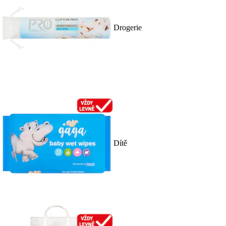
Drogerie
Dítě