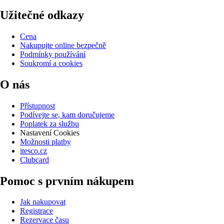
Užitečné odkazy
Cena
Nakupujte online bezpečně
Podmínky používání
Soukromí a cookies
O nás
Přístupnost
Podívejte se, kam doručujeme
Poplatek za službu
Nastavení Cookies
Možnosti platby
itesco.cz
Clubcard
Pomoc s prvním nákupem
Jak nakupovat
Registrace
Rezervace času