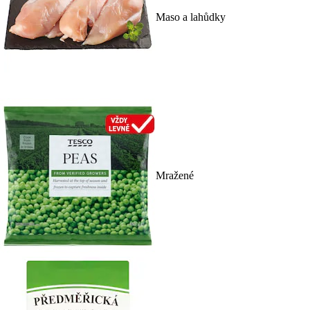
Maso a lahůdky
Mražené