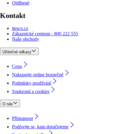
Oblíbené
Kontakt
itesco.cz
Zákaznické centrum - 800 222 555
Naše obchody
Užitečné odkazy
Cena
Nakupujte online bezpečně
Podmínky používání
Soukromí a cookies
O nás
Přístupnost
Podívejte se, kam doručujeme