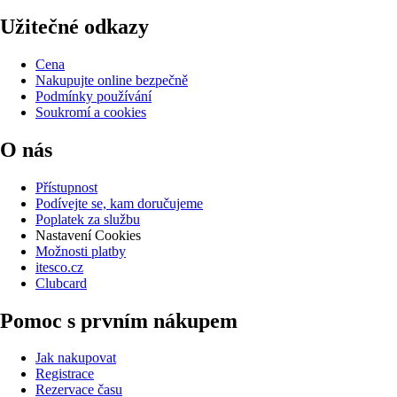
Užitečné odkazy
Cena
Nakupujte online bezpečně
Podmínky používání
Soukromí a cookies
O nás
Přístupnost
Podívejte se, kam doručujeme
Poplatek za službu
Nastavení Cookies
Možnosti platby
itesco.cz
Clubcard
Pomoc s prvním nákupem
Jak nakupovat
Registrace
Rezervace času