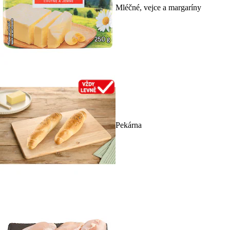
Mléčné, vejce a margaríny
Pekárna