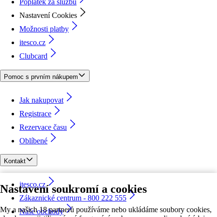
Poplatek za službu
Nastavení Cookies
Možnosti platby
itesco.cz
Clubcard
Pomoc s prvním nákupem
Jak nakupovat
Registrace
Rezervace času
Oblíbené
Kontakt
itesco.cz
Nastavení soukromí a cookies
Zákaznické centrum - 800 222 555
My a našich 18 partnerů používáme nebo ukládáme soubory cookies,
Naše obchody