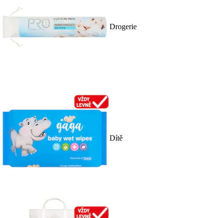
Drogerie
Dítě