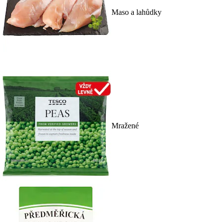
Maso a lahůdky
Mražené