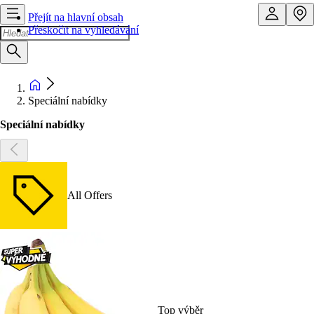
Přejít na hlavní obsah
Přeskočit na vyhledávání
Speciální nabídky
Speciální nabídky
All Offers
Top výběr