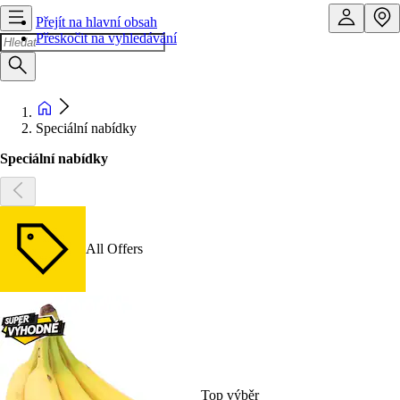
Přejít na hlavní obsah
Přeskočit na vyhledávání
Speciální nabídky
Speciální nabídky
All Offers
Top výběr