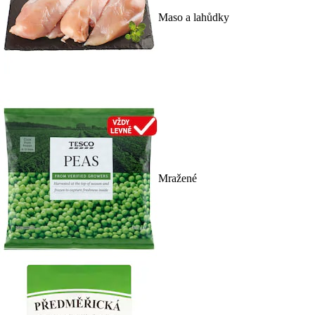
Maso a lahůdky
Mražené