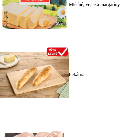
Mléčné, vejce a margaríny
Pekárna