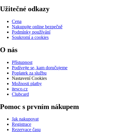
Užitečné odkazy
Cena
Nakupujte online bezpečně
Podmínky používání
Soukromí a cookies
O nás
Přístupnost
Podívejte se, kam doručujeme
Poplatek za službu
Nastavení Cookies
Možnosti platby
itesco.cz
Clubcard
Pomoc s prvním nákupem
Jak nakupovat
Registrace
Rezervace času