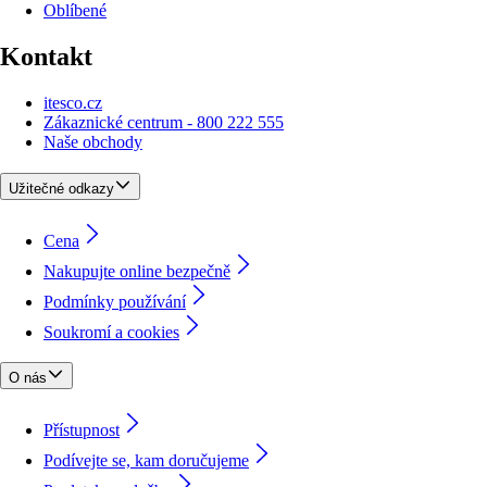
Oblíbené
Kontakt
itesco.cz
Zákaznické centrum - 800 222 555
Naše obchody
Užitečné odkazy
Cena
Nakupujte online bezpečně
Podmínky používání
Soukromí a cookies
O nás
Přístupnost
Podívejte se, kam doručujeme