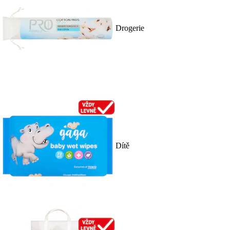
Drogerie
Dítě