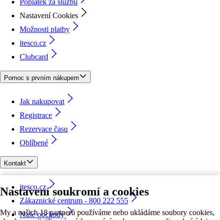
Poplatek za službu
Nastavení Cookies
Možnosti platby
itesco.cz
Clubcard
Pomoc s prvním nákupem
Jak nakupovat
Registrace
Rezervace času
Oblíbené
Kontakt
itesco.cz
Nastavení soukromí a cookies
Zákaznické centrum - 800 222 555
My a našich 18 partnerů používáme nebo ukládáme soubory cookies,
Naše obchody