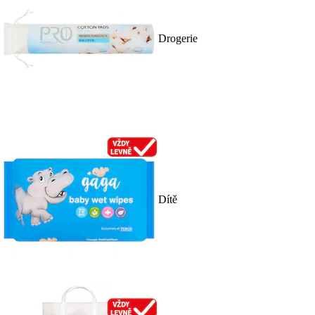
Drogerie
Dítě