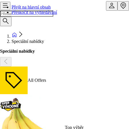
Přejít na hlavní obsah
Přeskočit na vyhledávání
Speciální nabídky
Speciální nabídky
All Offers
Top výběr