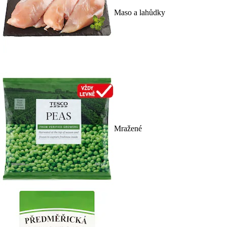
Maso a lahůdky
Mražené