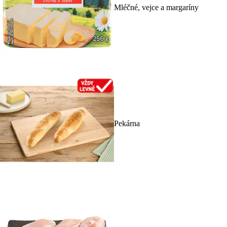
Mléčné, vejce a margaríny
Pekárna