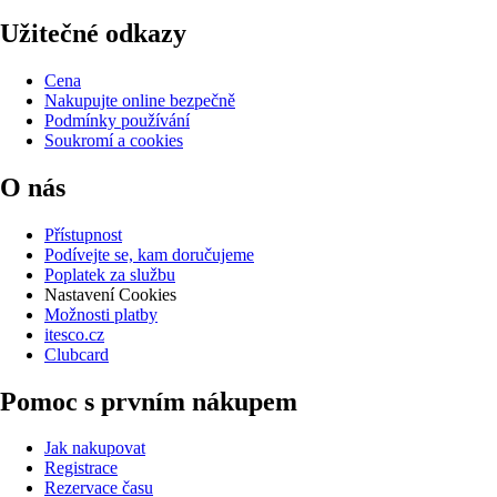
Užitečné odkazy
Cena
Nakupujte online bezpečně
Podmínky používání
Soukromí a cookies
O nás
Přístupnost
Podívejte se, kam doručujeme
Poplatek za službu
Nastavení Cookies
Možnosti platby
itesco.cz
Clubcard
Pomoc s prvním nákupem
Jak nakupovat
Registrace
Rezervace času