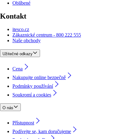
Oblíbené
Kontakt
itesco.cz
Zákaznické centrum - 800 222 555
Naše obchody
Užitečné odkazy
Cena
Nakupujte online bezpečně
Podmínky používání
Soukromí a cookies
O nás
Přístupnost
Podívejte se, kam doručujeme