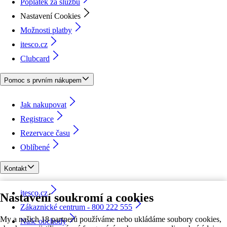
Poplatek za službu
Nastavení Cookies
Možnosti platby
itesco.cz
Clubcard
Pomoc s prvním nákupem
Jak nakupovat
Registrace
Rezervace času
Oblíbené
Kontakt
itesco.cz
Nastavení soukromí a cookies
Zákaznické centrum - 800 222 555
My a našich 18 partnerů používáme nebo ukládáme soubory cookies,
Naše obchody