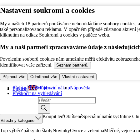
Nastavení soukromí a cookies
My a našich 18 partnerů používáme nebo ukládáme soubory cookies, ab
také personalizovanou reklamu. V opačném případě zůstanou aktivní j
kliknutím na odkaz Soukromí a cookies v patičce webu.
My a naši partneři zpracováváme údaje z následující
Povolením souborů cookies nám umožníte měřit efektivitu zobrazeného o
identifikovat vaše zařízení.
Seznam partnerů.
Přijmout vše
Odmítnout vše
Vlastní nastavení
Přejít na hlavní obsah
Můj první nákup
Nápověda
English
Přeskočit na vyhledávání
Koupit teď
Oblíbené
Speciální nabídky
Online Clu
Všechny kategorie
Top výběr
Zpátky do školy
Novinky
Ovoce a zelenina
Mléčné, vejce a m