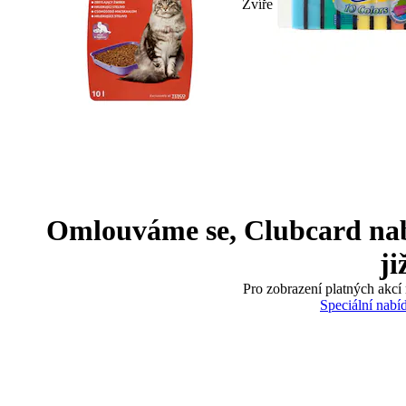
Zvíře
Omlouváme se, Clubcard nabíd
ji
Pro zobrazení platných akcí 
Speciální nabí