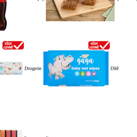
Drogerie
Dítě