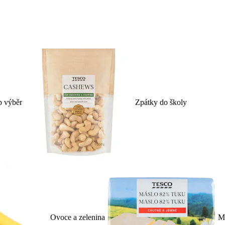
p výběr
Zpátky do školy
Ovoce a zelenina
Ml