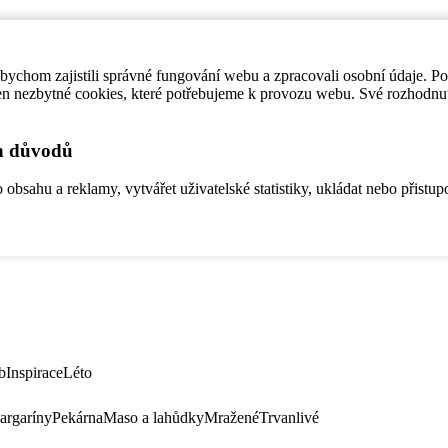
ychom zajistili správné fungování webu a zpracovali osobní údaje. P
en nezbytné cookies, které potřebujeme k provozu webu. Své rozhodnu
ch důvodů
bsahu a reklamy, vytvářet uživatelské statistiky, ukládat nebo přistup
b
Inspirace
Léto
argaríny
Pekárna
Maso a lahůdky
Mražené
Trvanlivé