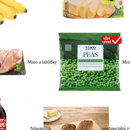
Maso a lahůdky
Mra
Nápoje
Speciální v