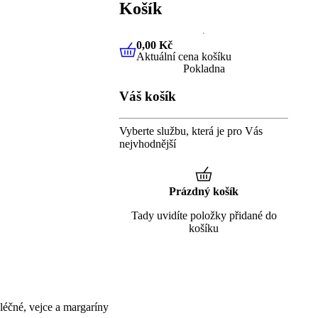
Košík
0,00 Kč
Aktuální cena košíku
0,00 Kč
Aktuální cena košíku
Pokladna
Váš košík
Vyberte službu, která je pro Vás
nejvhodnější
Prázdný košík
Tady uvidíte položky přidané do
košíku
éčné, vejce a margaríny