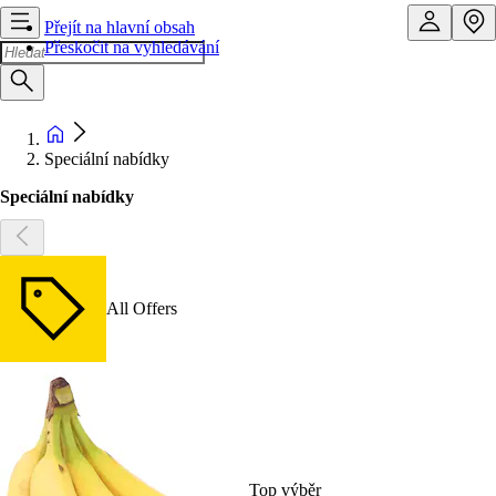
Přejít na hlavní obsah
Přeskočit na vyhledávání
Speciální nabídky
Speciální nabídky
All Offers
Top výběr