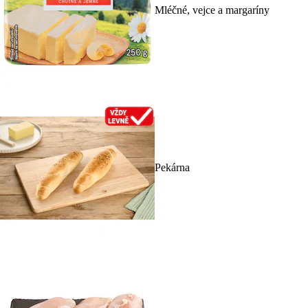
Mléčné, vejce a margaríny
Pekárna