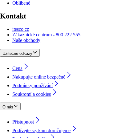
Oblíbené
Kontakt
itesco.cz
Zákaznické centrum - 800 222 555
Naše obchody
Užitečné odkazy
Cena
Nakupujte online bezpečně
Podmínky používání
Soukromí a cookies
O nás
Přístupnost
Podívejte se, kam doručujeme