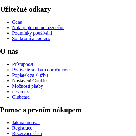
Užitečné odkazy
Cena
Nakupujte online bezpečně
Podmínky používání
Soukromí a cookies
O nás
Přístupnost
Podívejte se, kam doručujeme
Poplatek za službu
Nastavení Cookies
Možnosti platby
itesco.cz
Clubcard
Pomoc s prvním nákupem
Jak nakupovat
Registrace
Rezervace času