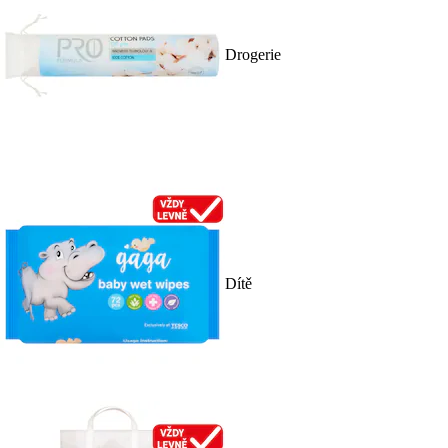
Drogerie
Dítě