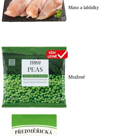
Maso a lahůdky
Mražené