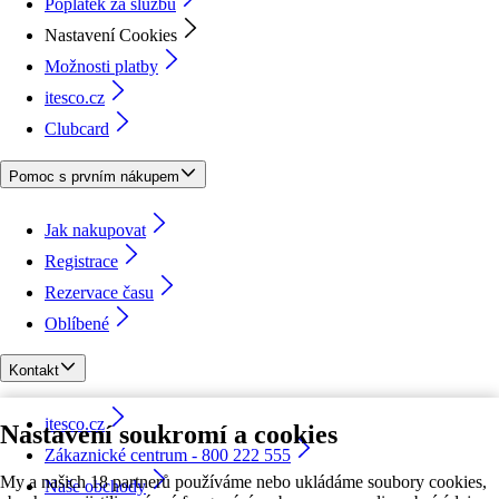
Poplatek za službu
Nastavení Cookies
Možnosti platby
itesco.cz
Clubcard
Pomoc s prvním nákupem
Jak nakupovat
Registrace
Rezervace času
Oblíbené
Kontakt
itesco.cz
Nastavení soukromí a cookies
Zákaznické centrum - 800 222 555
My a našich 18 partnerů používáme nebo ukládáme soubory cookies,
Naše obchody