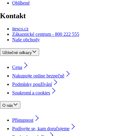
Oblíbené
Kontakt
itesco.cz
Zákaznické centrum - 800 222 555
Naše obchody
Užitečné odkazy
Cena
Nakupujte online bezpečně
Podmínky používání
Soukromí a cookies
O nás
Přístupnost
Podívejte se, kam doručujeme