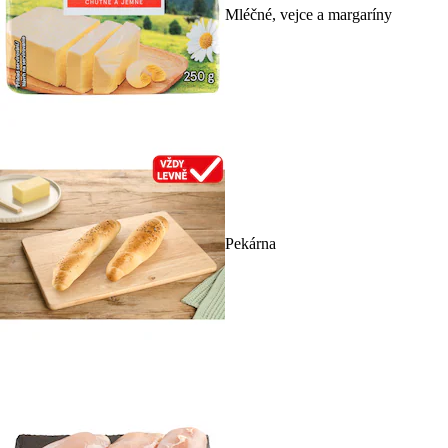
Mléčné, vejce a margaríny
Pekárna