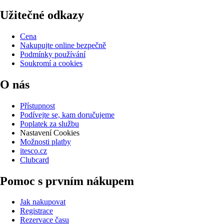
Užitečné odkazy
Cena
Nakupujte online bezpečně
Podmínky používání
Soukromí a cookies
O nás
Přístupnost
Podívejte se, kam doručujeme
Poplatek za službu
Nastavení Cookies
Možnosti platby
itesco.cz
Clubcard
Pomoc s prvním nákupem
Jak nakupovat
Registrace
Rezervace času