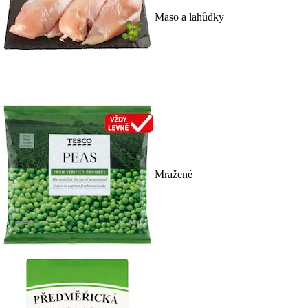
Maso a lahůdky
Mražené