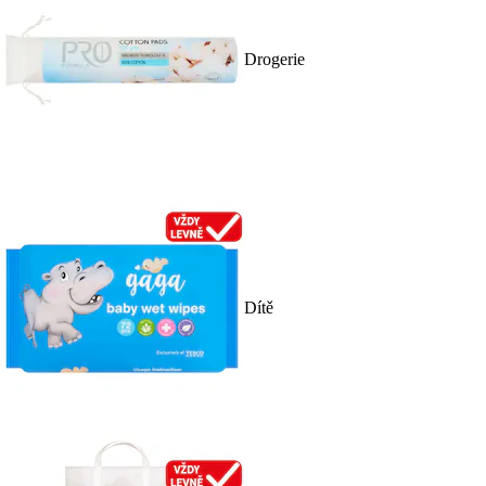
Drogerie
Dítě