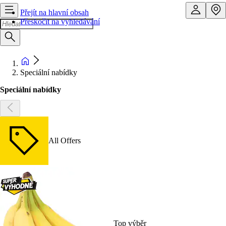
Přejít na hlavní obsah
Přeskočit na vyhledávání
Speciální nabídky
Speciální nabídky
All Offers
Top výběr