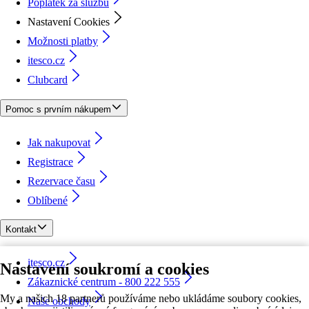
Poplatek za službu
Nastavení Cookies
Možnosti platby
itesco.cz
Clubcard
Pomoc s prvním nákupem
Jak nakupovat
Registrace
Rezervace času
Oblíbené
Kontakt
itesco.cz
Nastavení soukromí a cookies
Zákaznické centrum - 800 222 555
My a našich 18 partnerů používáme nebo ukládáme soubory cookies,
Naše obchody