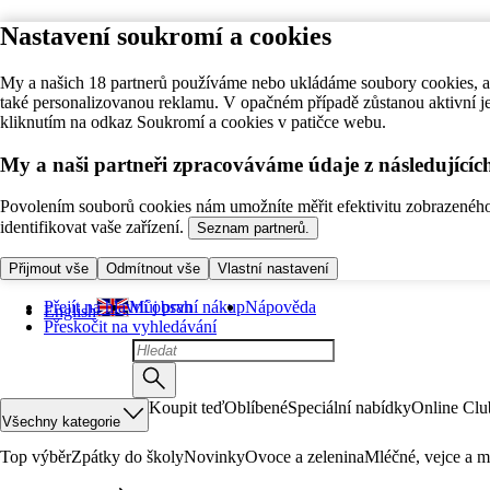
Nastavení soukromí a cookies
My a našich 18 partnerů používáme nebo ukládáme soubory cookies, ab
také personalizovanou reklamu. V opačném případě zůstanou aktivní j
kliknutím na odkaz Soukromí a cookies v patičce webu.
My a naši partneři zpracováváme údaje z následující
Povolením souborů cookies nám umožníte měřit efektivitu zobrazeného o
identifikovat vaše zařízení.
Seznam partnerů.
Přijmout vše
Odmítnout vše
Vlastní nastavení
Přejít na hlavní obsah
Můj první nákup
Nápověda
English
Přeskočit na vyhledávání
Koupit teď
Oblíbené
Speciální nabídky
Online Clu
Všechny kategorie
Top výběr
Zpátky do školy
Novinky
Ovoce a zelenina
Mléčné, vejce a m