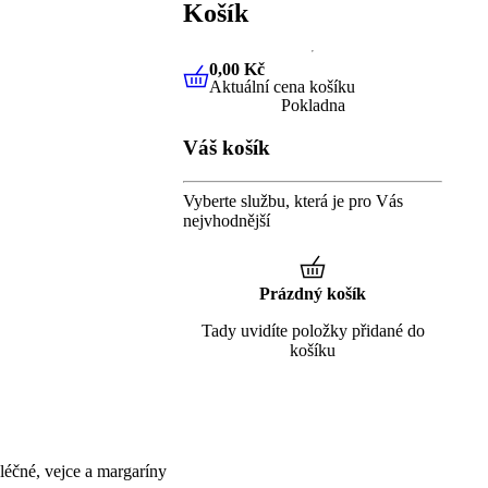
Košík
0,00 Kč
Aktuální cena košíku
0,00 Kč
Aktuální cena košíku
Pokladna
Váš košík
Vyberte službu, která je pro Vás
nejvhodnější
Prázdný košík
Tady uvidíte položky přidané do
košíku
éčné, vejce a margaríny