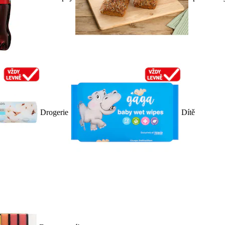
Drogerie
Dítě