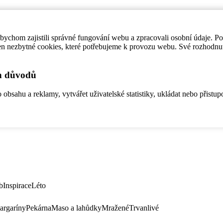
ychom zajistili správné fungování webu a zpracovali osobní údaje. P
en nezbytné cookies, které potřebujeme k provozu webu. Své rozhodnu
ch důvodů
bsahu a reklamy, vytvářet uživatelské statistiky, ukládat nebo přistup
b
Inspirace
Léto
argaríny
Pekárna
Maso a lahůdky
Mražené
Trvanlivé