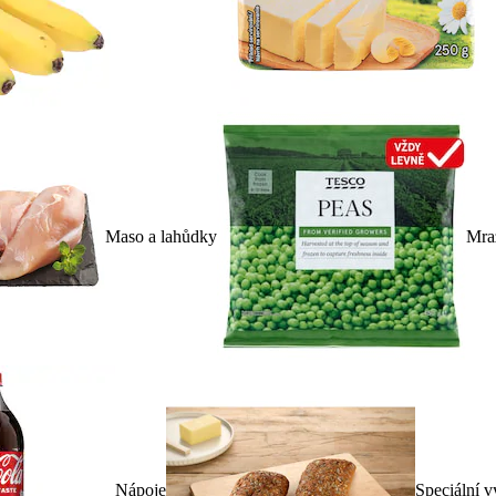
Maso a lahůdky
Mra
Nápoje
Speciální v