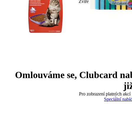
Zvíře
Omlouváme se, Clubcard nabíd
ji
Pro zobrazení platných akcí 
Speciální nabí