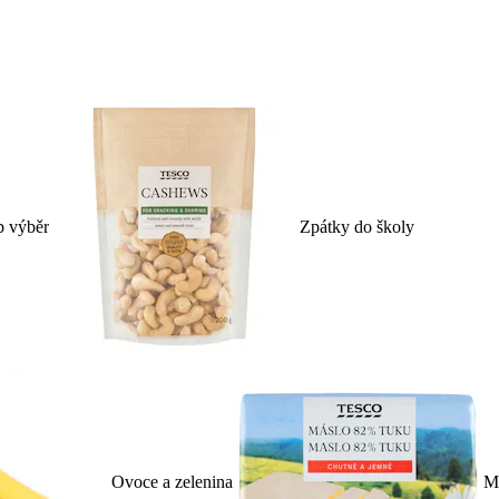
p výběr
Zpátky do školy
Ovoce a zelenina
Ml