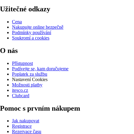
Užitečné odkazy
Cena
Nakupujte online bezpečně
Podmínky používání
Soukromí a cookies
O nás
Přístupnost
Podívejte se, kam doručujeme
Poplatek za službu
Nastavení Cookies
Možnosti platby
itesco.cz
Clubcard
Pomoc s prvním nákupem
Jak nakupovat
Registrace
Rezervace času