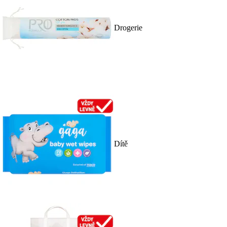
Drogerie
Dítě