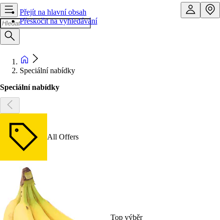
Přejít na hlavní obsah
Přeskočit na vyhledávání
Speciální nabídky
Speciální nabídky
All Offers
Top výběr