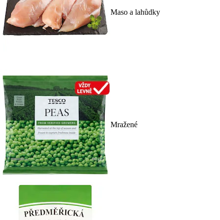
Maso a lahůdky
Mražené