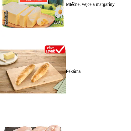
Mléčné, vejce a margaríny
Pekárna