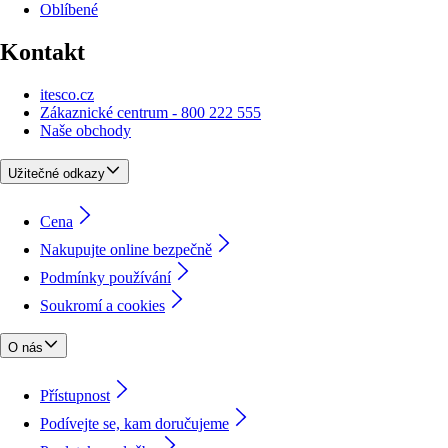
Oblíbené
Kontakt
itesco.cz
Zákaznické centrum - 800 222 555
Naše obchody
Užitečné odkazy
Cena
Nakupujte online bezpečně
Podmínky používání
Soukromí a cookies
O nás
Přístupnost
Podívejte se, kam doručujeme