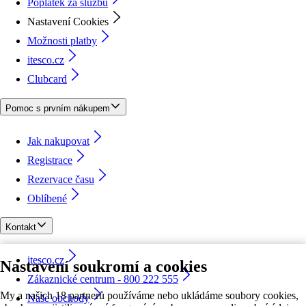
Poplatek za službu
Nastavení Cookies
Možnosti platby
itesco.cz
Clubcard
Pomoc s prvním nákupem
Jak nakupovat
Registrace
Rezervace času
Oblíbené
Kontakt
itesco.cz
Nastavení soukromí a cookies
Zákaznické centrum - 800 222 555
My a našich 18 partnerů používáme nebo ukládáme soubory cookies,
Naše obchody