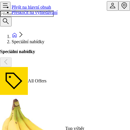
Přejít na hlavní obsah
Přeskočit na vyhledávání
Speciální nabídky
Speciální nabídky
All Offers
Top výběr