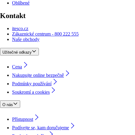
Oblíbené
Kontakt
itesco.cz
Zákaznické centrum - 800 222 555
Naše obchody
Užitečné odkazy
Cena
Nakupujte online bezpečně
Podmínky používání
Soukromí a cookies
O nás
Přístupnost
Podívejte se, kam doručujeme