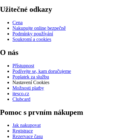
Užitečné odkazy
Cena
Nakupujte online bezpečně
Podmínky používání
Soukromí a cookies
O nás
Přístupnost
Podívejte se, kam doručujeme
Poplatek za službu
Nastavení Cookies
Možnosti platby
itesco.cz
Clubcard
Pomoc s prvním nákupem
Jak nakupovat
Registrace
Rezervace času