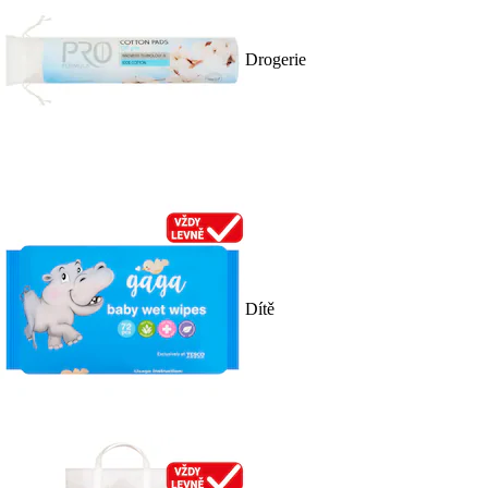
Drogerie
Dítě