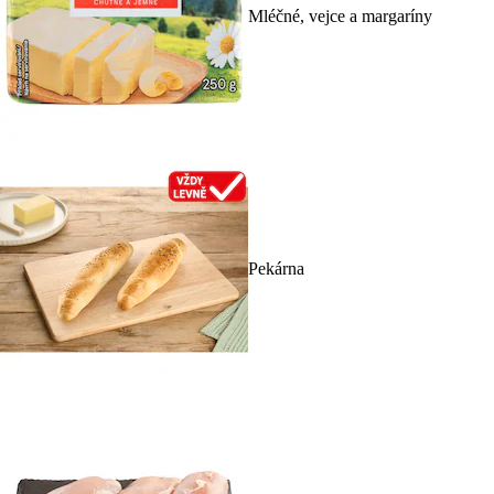
Mléčné, vejce a margaríny
Pekárna