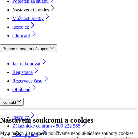
Poplatek za službu
Nastavení Cookies
Možnosti platby
itesco.cz
Clubcard
Pomoc s prvním nákupem
Jak nakupovat
Registrace
Rezervace času
Oblíbené
Kontakt
itesco.cz
Nastavení soukromí a cookies
Zákaznické centrum - 800 222 555
My a našich 18 partnerů používáme nebo ukládáme soubory cookies,
Naše obchody