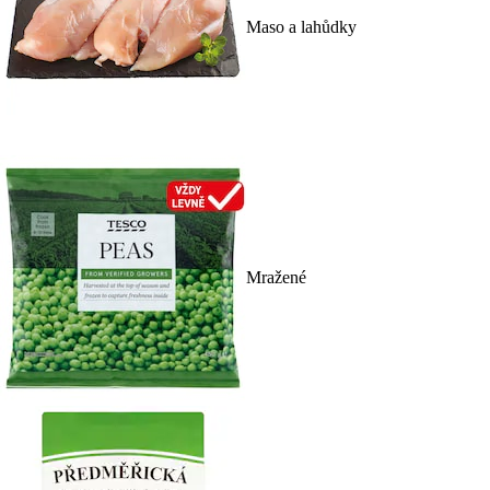
Maso a lahůdky
Mražené