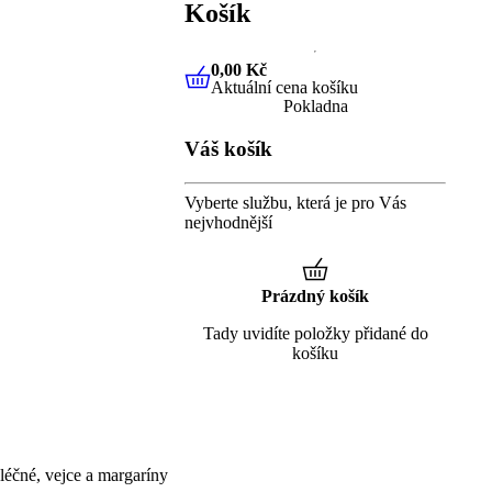
Košík
0,00 Kč
Aktuální cena košíku
0,00 Kč
Aktuální cena košíku
Pokladna
Váš košík
Vyberte službu, která je pro Vás
nejvhodnější
Prázdný košík
Tady uvidíte položky přidané do
košíku
éčné, vejce a margaríny