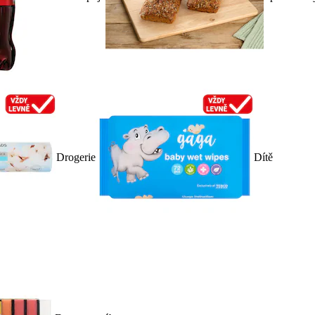
Drogerie
Dítě