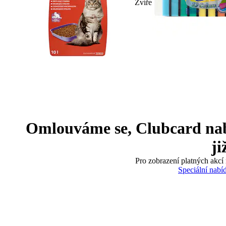
Zvíře
Omlouváme se, Clubcard nabíd
ji
Pro zobrazení platných akcí 
Speciální nabí