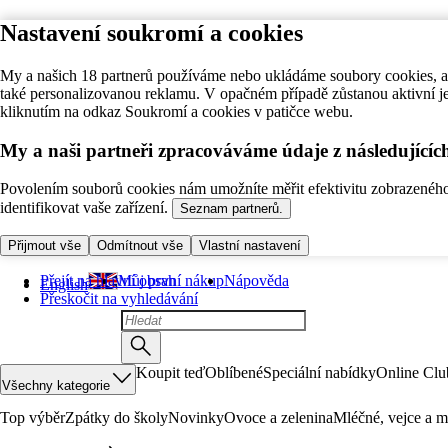
Nastavení soukromí a cookies
My a našich 18 partnerů používáme nebo ukládáme soubory cookies, ab
také personalizovanou reklamu. V opačném případě zůstanou aktivní j
kliknutím na odkaz Soukromí a cookies v patičce webu.
My a naši partneři zpracováváme údaje z následující
Povolením souborů cookies nám umožníte měřit efektivitu zobrazeného o
identifikovat vaše zařízení.
Seznam partnerů.
Přijmout vše
Odmítnout vše
Vlastní nastavení
Přejít na hlavní obsah
Můj první nákup
Nápověda
English
Přeskočit na vyhledávání
Koupit teď
Oblíbené
Speciální nabídky
Online Clu
Všechny kategorie
Top výběr
Zpátky do školy
Novinky
Ovoce a zelenina
Mléčné, vejce a m