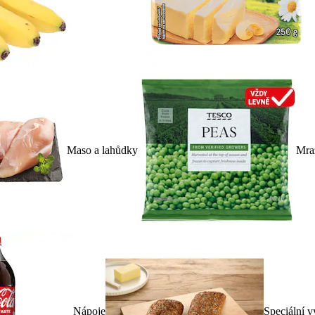
Maso a lahůdky
Mra
Nápoje
Speciální v