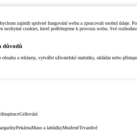
ychom zajistili správné fungování webu a zpracovali osobní údaje. P
en nezbytné cookies, které potřebujeme k provozu webu. Své rozhodnu
ch důvodů
bsahu a reklamy, vytvářet uživatelské statistiky, ukládat nebo přistup
b
Inspirace
Grilování
argaríny
Pekárna
Maso a lahůdky
Mražené
Trvanlivé