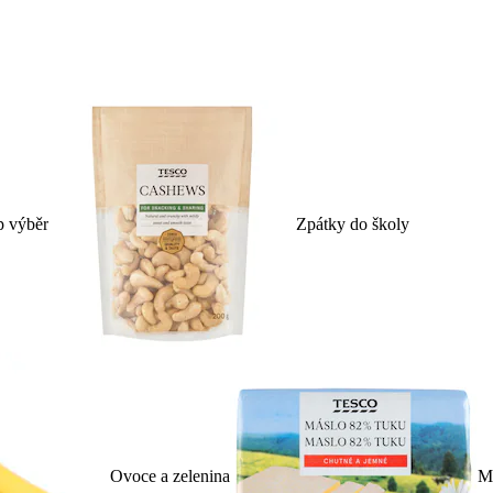
p výběr
Zpátky do školy
Ovoce a zelenina
Ml