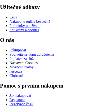
Užitečné odkazy
Cena
Nakupujte online bezpečně
Podmínky používání
Soukromí a cookies
O nás
Přístupnost
Podívejte se, kam doručujeme
Poplatek za službu
Nastavení Cookies
Možnosti platby
itesco.cz
Clubcard
Pomoc s prvním nákupem
Jak nakupovat
Registrace
Rezervace času