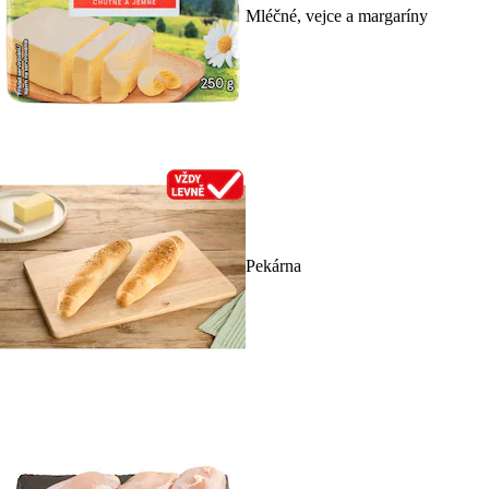
Mléčné, vejce a margaríny
Pekárna