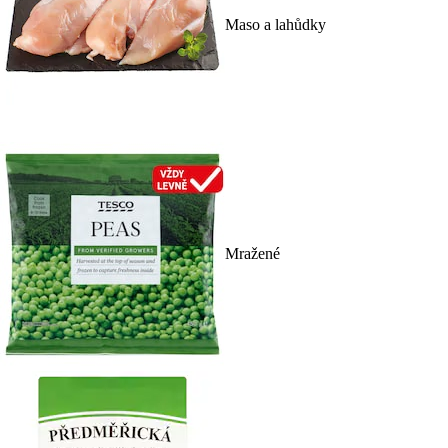
Maso a lahůdky
Mražené