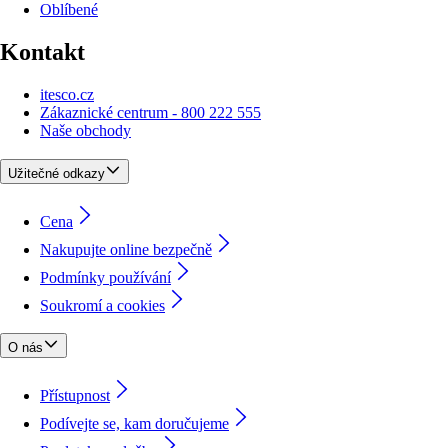
Oblíbené
Kontakt
itesco.cz
Zákaznické centrum - 800 222 555
Naše obchody
Užitečné odkazy
Cena
Nakupujte online bezpečně
Podmínky používání
Soukromí a cookies
O nás
Přístupnost
Podívejte se, kam doručujeme