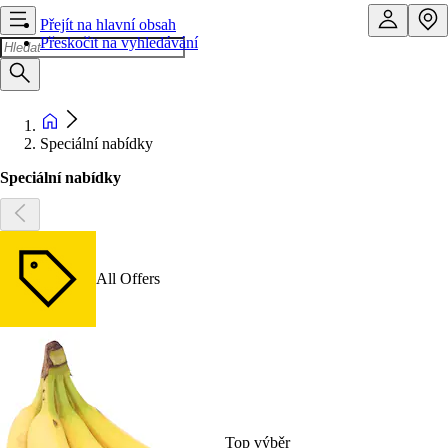
Přejít na hlavní obsah
Přeskočit na vyhledávání
Speciální nabídky
Speciální nabídky
All Offers
Top výběr