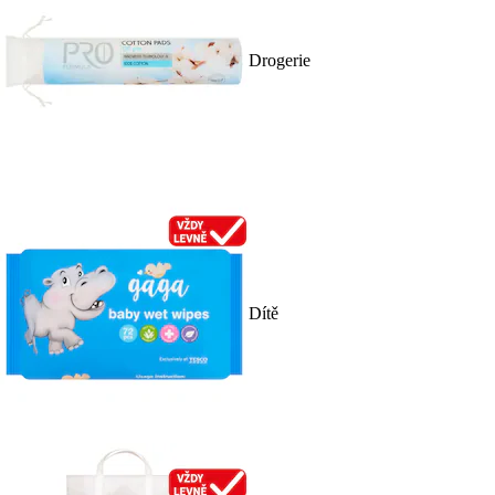
Drogerie
Dítě