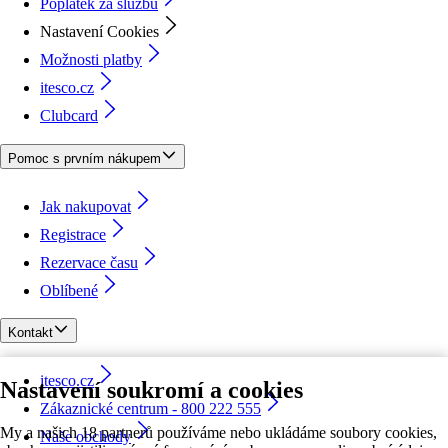
Poplatek za službu
Nastavení Cookies
Možnosti platby
itesco.cz
Clubcard
Pomoc s prvním nákupem
Jak nakupovat
Registrace
Rezervace času
Oblíbené
Kontakt
itesco.cz
Nastavení soukromí a cookies
Zákaznické centrum - 800 222 555
My a našich 18 partnerů používáme nebo ukládáme soubory cookies,
Naše obchody