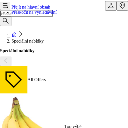
Přejít na hlavní obsah
Přeskočit na vyhledávání
Speciální nabídky
Speciální nabídky
All Offers
Top výběr