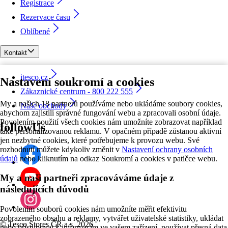
Registrace
Rezervace času
Oblíbené
Kontakt
itesco.cz
Nastavení soukromí a cookies
Zákaznické centrum - 800 222 555
My a našich 18 partnerů používáme nebo ukládáme soubory cookies,
Naše obchody
abychom zajistili správné fungování webu a zpracovali osobní údaje.
Povolením použití všech cookies nám umožníte zobrazovat například
followUs
také personalizovanou reklamu. V opačném případě zůstanou aktivní
jen nezbytné cookies, které potřebujeme k provozu webu. Své
rozhodnutí můžete kdykoliv změnit v
Nastavení ochrany osobních
údajů
nebo kliknutím na odkaz Soukromí a cookies v patičce webu.
My a naši partneři zpracováváme údaje z
následujících důvodů
Povolením souborů cookies nám umožníte měřit efektivitu
zobrazeného obsahu a reklamy, vytvářet uživatelské statistiky, ukládat
©
Tesco Stores ČR a.s. 2026
nebo přistupovat k informacím ve vašem zařízení, používat přesná data