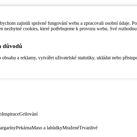
ychom zajistili správné fungování webu a zpracovali osobní údaje. P
en nezbytné cookies, které potřebujeme k provozu webu. Své rozhodnu
ch důvodů
bsahu a reklamy, vytvářet uživatelské statistiky, ukládat nebo přistup
b
Inspirace
Grilování
argaríny
Pekárna
Maso a lahůdky
Mražené
Trvanlivé