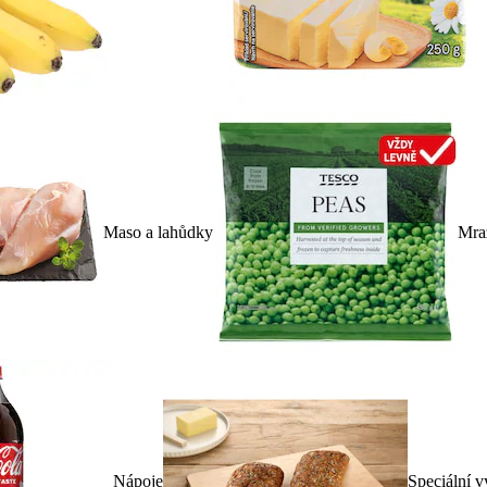
Maso a lahůdky
Mra
Nápoje
Speciální v