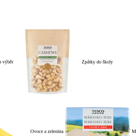
p výběr
Zpátky do školy
Ovoce a zelenina
Ml