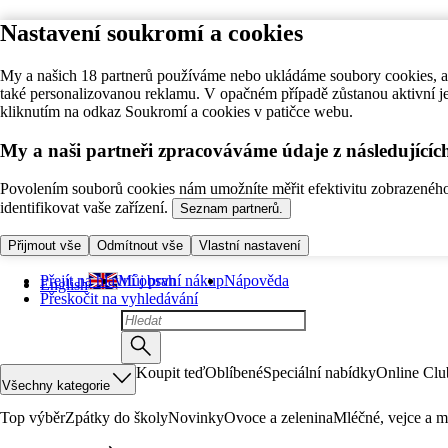
Nastavení soukromí a cookies
My a našich 18 partnerů používáme nebo ukládáme soubory cookies, ab
také personalizovanou reklamu. V opačném případě zůstanou aktivní j
kliknutím na odkaz Soukromí a cookies v patičce webu.
My a naši partneři zpracováváme údaje z následující
Povolením souborů cookies nám umožníte měřit efektivitu zobrazeného o
identifikovat vaše zařízení.
Seznam partnerů.
Přijmout vše
Odmítnout vše
Vlastní nastavení
Přejít na hlavní obsah
Můj první nákup
Nápověda
English
Přeskočit na vyhledávání
Koupit teď
Oblíbené
Speciální nabídky
Online Clu
Všechny kategorie
Top výběr
Zpátky do školy
Novinky
Ovoce a zelenina
Mléčné, vejce a m