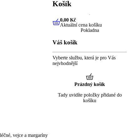
Košík
0,00 Kč
Aktuální cena košíku
0,00 Kč
Aktuální cena košíku
Pokladna
Váš košík
Vyberte službu, která je pro Vás
nejvhodnější
Prázdný košík
Tady uvidíte položky přidané do
košíku
éčné, vejce a margaríny