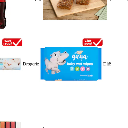
Drogerie
Dítě