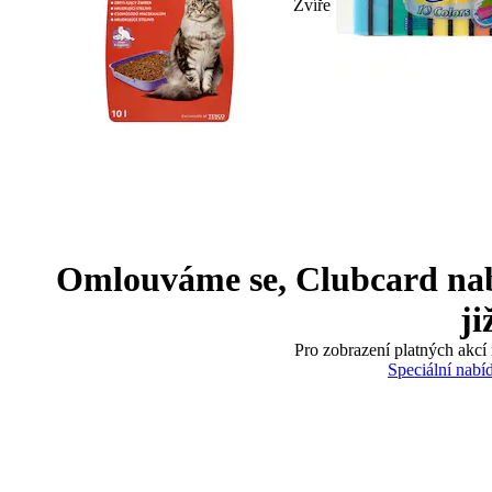
Zvíře
Omlouváme se, Clubcard nabíd
ji
Pro zobrazení platných akcí 
Speciální nabí