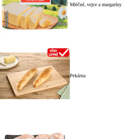
Mléčné, vejce a margaríny
Pekárna