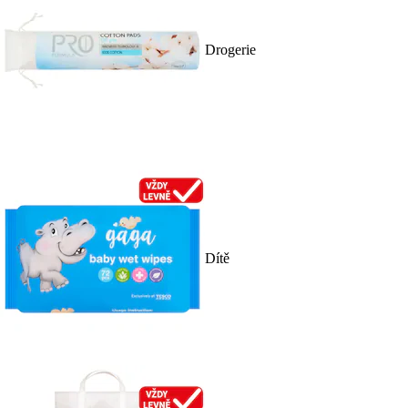
Drogerie
Dítě