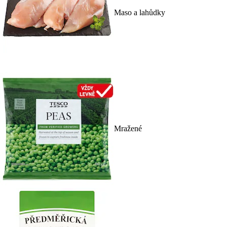
Maso a lahůdky
Mražené