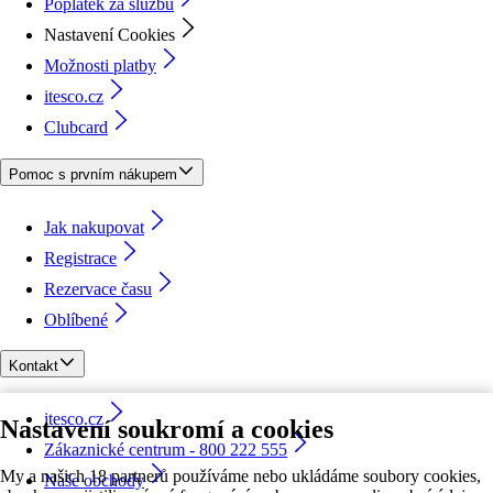
Poplatek za službu
Nastavení Cookies
Možnosti platby
itesco.cz
Clubcard
Pomoc s prvním nákupem
Jak nakupovat
Registrace
Rezervace času
Oblíbené
Kontakt
itesco.cz
Nastavení soukromí a cookies
Zákaznické centrum - 800 222 555
My a našich 18 partnerů používáme nebo ukládáme soubory cookies,
Naše obchody