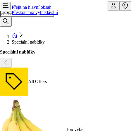
Přejít na hlavní obsah
Přeskočit na vyhledávání
Speciální nabídky
Speciální nabídky
All Offers
Top výběr