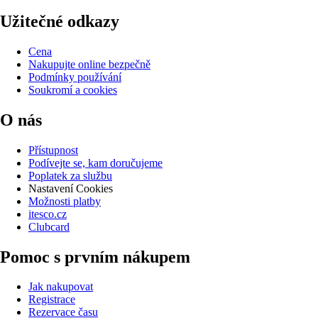
Užitečné odkazy
Cena
Nakupujte online bezpečně
Podmínky používání
Soukromí a cookies
O nás
Přístupnost
Podívejte se, kam doručujeme
Poplatek za službu
Nastavení Cookies
Možnosti platby
itesco.cz
Clubcard
Pomoc s prvním nákupem
Jak nakupovat
Registrace
Rezervace času