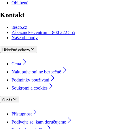
Oblíbené
Kontakt
itesco.cz
Zákaznické centrum - 800 222 555
Naše obchody
Užitečné odkazy
Cena
Nakupujte online bezpečně
Podmínky používání
Soukromí a cookies
O nás
Přístupnost
Podívejte se, kam doručujeme