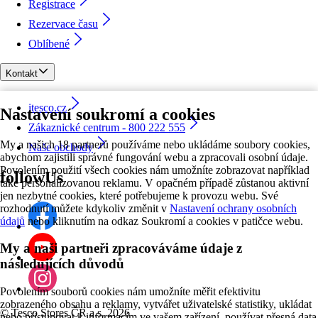
Registrace
Rezervace času
Oblíbené
Kontakt
itesco.cz
Nastavení soukromí a cookies
Zákaznické centrum - 800 222 555
My a našich 18 partnerů používáme nebo ukládáme soubory cookies,
Naše obchody
abychom zajistili správné fungování webu a zpracovali osobní údaje.
Povolením použití všech cookies nám umožníte zobrazovat například
followUs
také personalizovanou reklamu. V opačném případě zůstanou aktivní
jen nezbytné cookies, které potřebujeme k provozu webu. Své
rozhodnutí můžete kdykoliv změnit v
Nastavení ochrany osobních
údajů
nebo kliknutím na odkaz Soukromí a cookies v patičce webu.
My a naši partneři zpracováváme údaje z
následujících důvodů
Povolením souborů cookies nám umožníte měřit efektivitu
zobrazeného obsahu a reklamy, vytvářet uživatelské statistiky, ukládat
©
Tesco Stores ČR a.s. 2026
nebo přistupovat k informacím ve vašem zařízení, používat přesná data