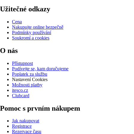
Užitečné odkazy
Cena
Nakupujte online bezpečně
Podmínky používání
Soukromí a cookies
O nás
Přístupnost
Podívejte se, kam doručujeme
Poplatek za službu
Nastavení Cookies
Možnosti platby
itesco.cz
Clubcard
Pomoc s prvním nákupem
Jak nakupovat
Registrace
Rezervace času