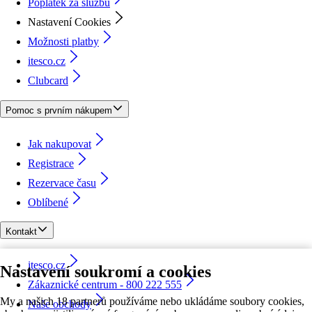
Poplatek za službu
Nastavení Cookies
Možnosti platby
itesco.cz
Clubcard
Pomoc s prvním nákupem
Jak nakupovat
Registrace
Rezervace času
Oblíbené
Kontakt
itesco.cz
Nastavení soukromí a cookies
Zákaznické centrum - 800 222 555
My a našich 18 partnerů používáme nebo ukládáme soubory cookies,
Naše obchody