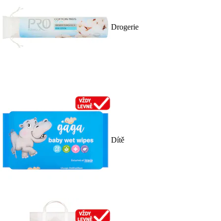
Drogerie
Dítě