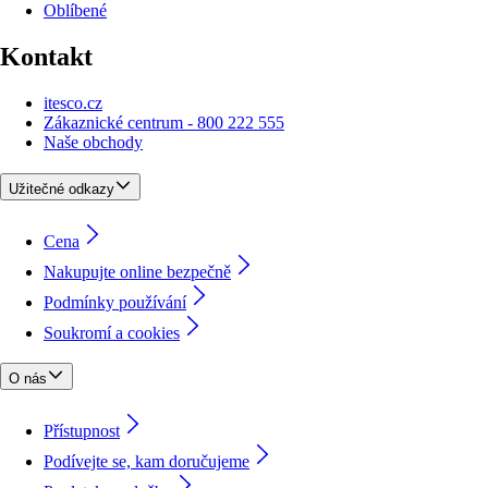
Oblíbené
Kontakt
itesco.cz
Zákaznické centrum - 800 222 555
Naše obchody
Užitečné odkazy
Cena
Nakupujte online bezpečně
Podmínky používání
Soukromí a cookies
O nás
Přístupnost
Podívejte se, kam doručujeme