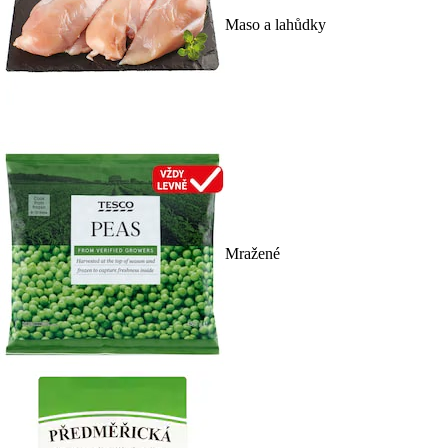
Maso a lahůdky
Mražené