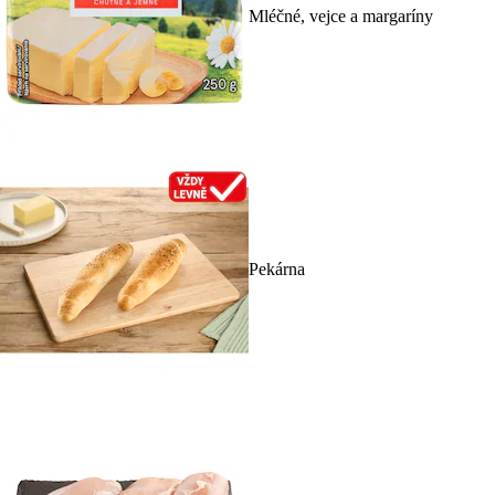
Mléčné, vejce a margaríny
Pekárna