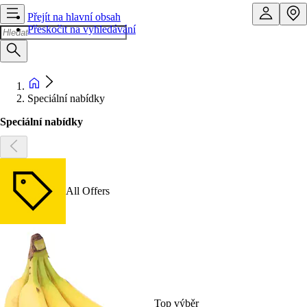
Přejít na hlavní obsah
Přeskočit na vyhledávání
Speciální nabídky
Speciální nabídky
All Offers
Top výběr