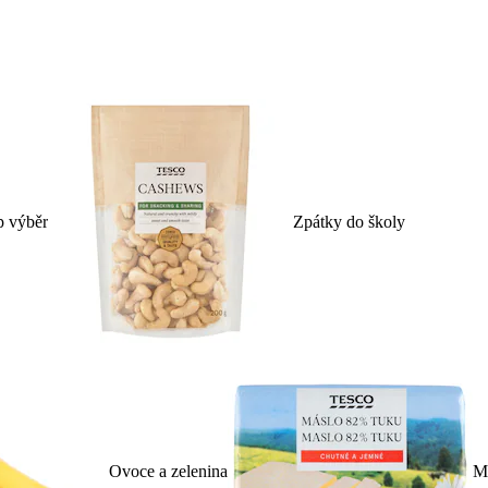
p výběr
Zpátky do školy
Ovoce a zelenina
Ml