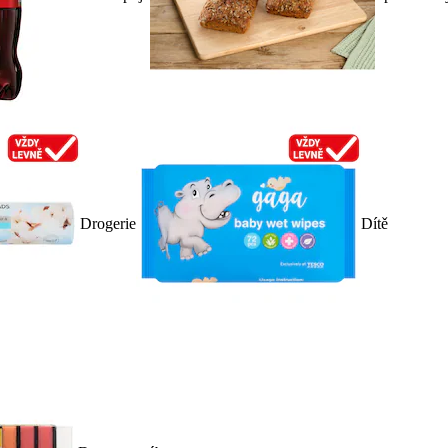
Drogerie
Dítě