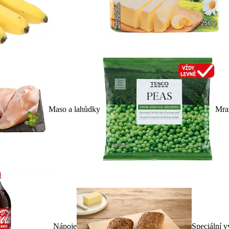
Maso a lahůdky
Mra
Nápoje
Speciální v