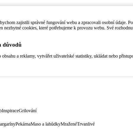
ychom zajistili správné fungování webu a zpracovali osobní údaje. P
en nezbytné cookies, které potřebujeme k provozu webu. Své rozhodnu
ch důvodů
bsahu a reklamy, vytvářet uživatelské statistiky, ukládat nebo přistup
b
Inspirace
Grilování
argaríny
Pekárna
Maso a lahůdky
Mražené
Trvanlivé