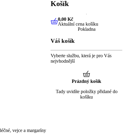
Košík
0,00 Kč
Aktuální cena košíku
0,00 Kč
Aktuální cena košíku
Pokladna
Váš košík
Vyberte službu, která je pro Vás
nejvhodnější
Prázdný košík
Tady uvidíte položky přidané do
košíku
éčné, vejce a margaríny