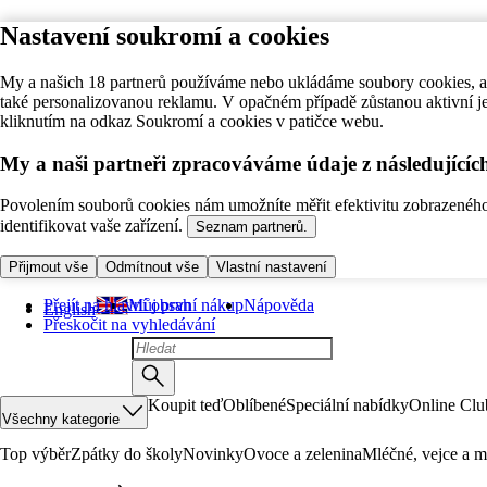
Nastavení soukromí a cookies
My a našich 18 partnerů používáme nebo ukládáme soubory cookies, ab
také personalizovanou reklamu. V opačném případě zůstanou aktivní j
kliknutím na odkaz Soukromí a cookies v patičce webu.
My a naši partneři zpracováváme údaje z následující
Povolením souborů cookies nám umožníte měřit efektivitu zobrazeného o
identifikovat vaše zařízení.
Seznam partnerů.
Přijmout vše
Odmítnout vše
Vlastní nastavení
Přejít na hlavní obsah
Můj první nákup
Nápověda
English
Přeskočit na vyhledávání
Koupit teď
Oblíbené
Speciální nabídky
Online Clu
Všechny kategorie
Top výběr
Zpátky do školy
Novinky
Ovoce a zelenina
Mléčné, vejce a m