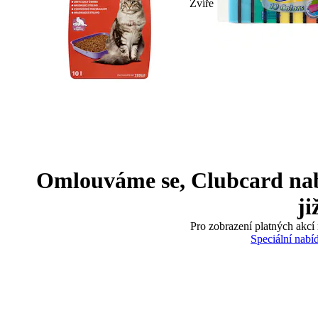
Zvíře
Omlouváme se, Clubcard nabíd
ji
Pro zobrazení platných akcí 
Speciální nabí