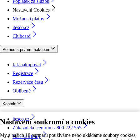
Poplatek za službu
Nastavení Cookies
Možnosti platby
itesco.cz
Clubcard
Pomoc s prvním nákupem
Jak nakupovat
Registrace
Rezervace času
Oblíbené
Kontakt
itesco.cz
Nastavení soukromí a cookies
Zákaznické centrum - 800 222 555
My a našich 18 partnerů používáme nebo ukládáme soubory cookies,
Naše obchody