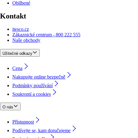
Oblíbené
Kontakt
itesco.cz
Zákaznické centrum - 800 222 555
Naše obchody
Užitečné odkazy
Cena
Nakupujte online bezpečně
Podmínky používání
Soukromí a cookies
O nás
Přístupnost
Podívejte se, kam doručujeme