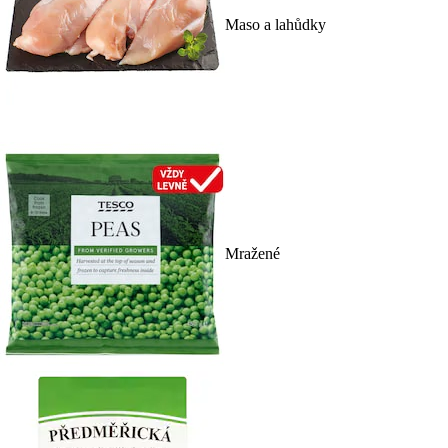
Maso a lahůdky
Mražené