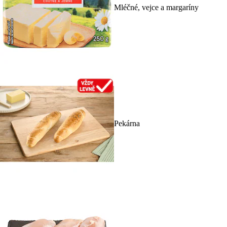
Mléčné, vejce a margaríny
Pekárna