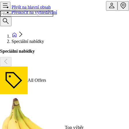
Přejít na hlavní obsah
Přeskočit na vyhledávání
Speciální nabídky
Speciální nabídky
All Offers
Top výběr