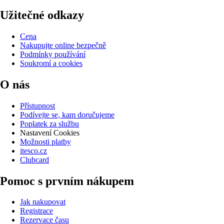
Užitečné odkazy
Cena
Nakupujte online bezpečně
Podmínky používání
Soukromí a cookies
O nás
Přístupnost
Podívejte se, kam doručujeme
Poplatek za službu
Nastavení Cookies
Možnosti platby
itesco.cz
Clubcard
Pomoc s prvním nákupem
Jak nakupovat
Registrace
Rezervace času