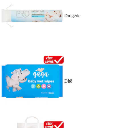
Drogerie
Dítě