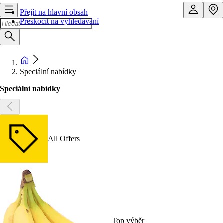
Přejít na hlavní obsah
Přeskočit na vyhledávání
Speciální nabídky
Speciální nabídky
All Offers
Top výběr