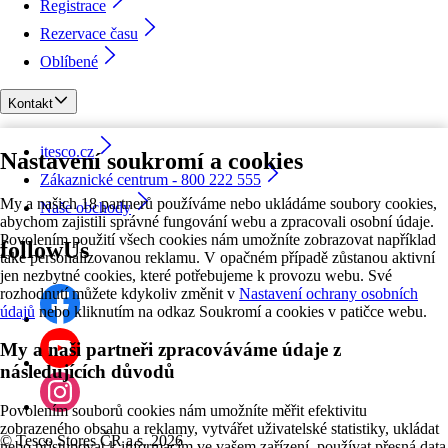
Registrace
Rezervace času
Oblíbené
Kontakt
itesco.cz
Nastavení soukromí a cookies
Zákaznické centrum - 800 222 555
My a našich 18 partnerů používáme nebo ukládáme soubory cookies,
Naše obchody
abychom zajistili správné fungování webu a zpracovali osobní údaje.
Povolením použití všech cookies nám umožníte zobrazovat například
followUs
také personalizovanou reklamu. V opačném případě zůstanou aktivní
jen nezbytné cookies, které potřebujeme k provozu webu. Své
rozhodnutí můžete kdykoliv změnit v
Nastavení ochrany osobních
údajů
nebo kliknutím na odkaz Soukromí a cookies v patičce webu.
My a naši partneři zpracováváme údaje z
následujících důvodů
Povolením souborů cookies nám umožníte měřit efektivitu
zobrazeného obsahu a reklamy, vytvářet uživatelské statistiky, ukládat
©
Tesco Stores ČR a.s. 2026
nebo přistupovat k informacím ve vašem zařízení, používat přesná data