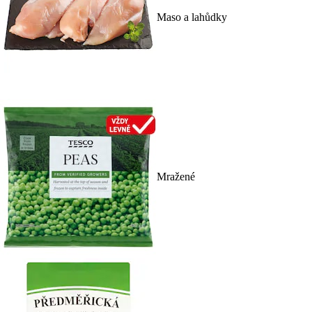
Maso a lahůdky
Mražené