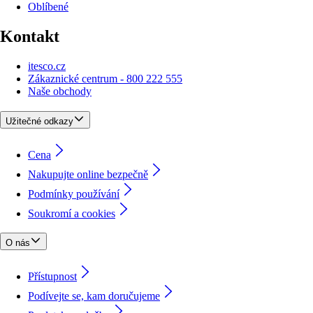
Oblíbené
Kontakt
itesco.cz
Zákaznické centrum - 800 222 555
Naše obchody
Užitečné odkazy
Cena
Nakupujte online bezpečně
Podmínky používání
Soukromí a cookies
O nás
Přístupnost
Podívejte se, kam doručujeme