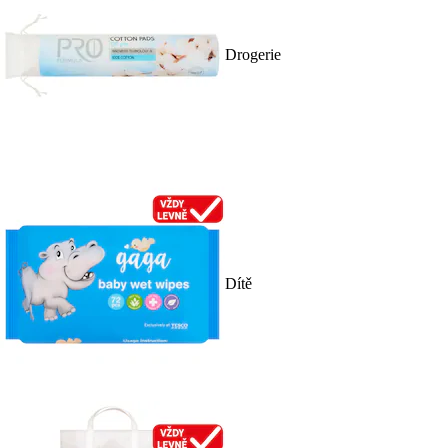
Drogerie
Dítě