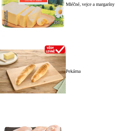
Mléčné, vejce a margaríny
Pekárna