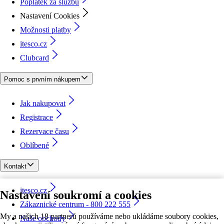
Poplatek za službu
Nastavení Cookies
Možnosti platby
itesco.cz
Clubcard
Pomoc s prvním nákupem
Jak nakupovat
Registrace
Rezervace času
Oblíbené
Kontakt
itesco.cz
Nastavení soukromí a cookies
Zákaznické centrum - 800 222 555
My a našich 18 partnerů používáme nebo ukládáme soubory cookies,
Naše obchody