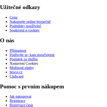
Užitečné odkazy
Cena
Nakupujte online bezpečně
Podmínky používání
Soukromí a cookies
O nás
Přístupnost
Podívejte se, kam doručujeme
Poplatek za službu
Nastavení Cookies
Možnosti platby
itesco.cz
Clubcard
Pomoc s prvním nákupem
Jak nakupovat
Registrace
Rezervace času