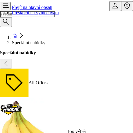
Přejít na hlavní obsah
Přeskočit na vyhledávání
Speciální nabídky
Speciální nabídky
All Offers
Top výběr