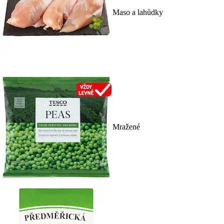
Maso a lahůdky
Mražené