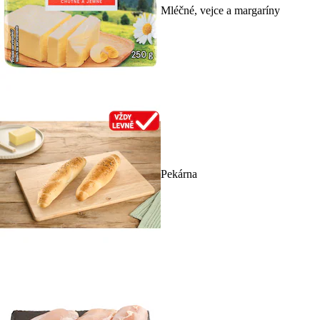
Mléčné, vejce a margaríny
Pekárna