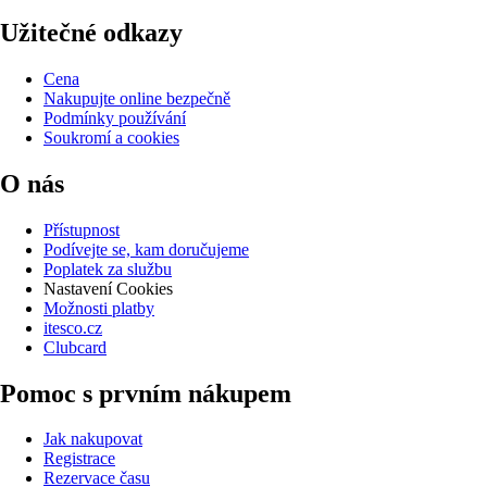
Užitečné odkazy
Cena
Nakupujte online bezpečně
Podmínky používání
Soukromí a cookies
O nás
Přístupnost
Podívejte se, kam doručujeme
Poplatek za službu
Nastavení Cookies
Možnosti platby
itesco.cz
Clubcard
Pomoc s prvním nákupem
Jak nakupovat
Registrace
Rezervace času