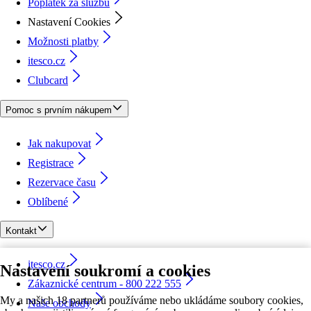
Poplatek za službu
Nastavení Cookies
Možnosti platby
itesco.cz
Clubcard
Pomoc s prvním nákupem
Jak nakupovat
Registrace
Rezervace času
Oblíbené
Kontakt
itesco.cz
Nastavení soukromí a cookies
Zákaznické centrum - 800 222 555
My a našich 18 partnerů používáme nebo ukládáme soubory cookies,
Naše obchody