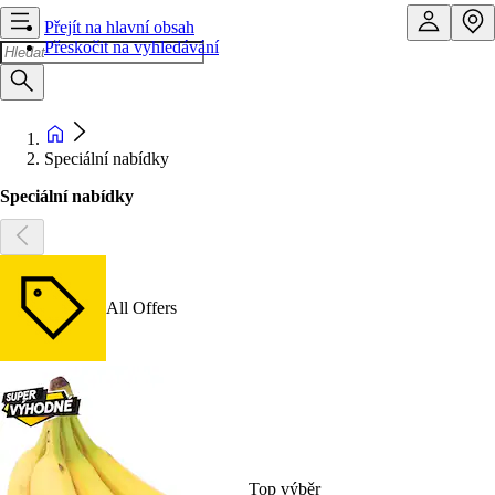
Přejít na hlavní obsah
Přeskočit na vyhledávání
Speciální nabídky
Speciální nabídky
All Offers
Top výběr