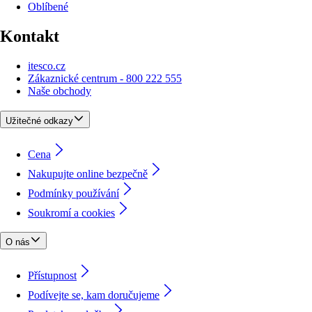
Oblíbené
Kontakt
itesco.cz
Zákaznické centrum - 800 222 555
Naše obchody
Užitečné odkazy
Cena
Nakupujte online bezpečně
Podmínky používání
Soukromí a cookies
O nás
Přístupnost
Podívejte se, kam doručujeme