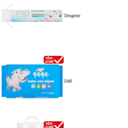
Drogerie
Dítě